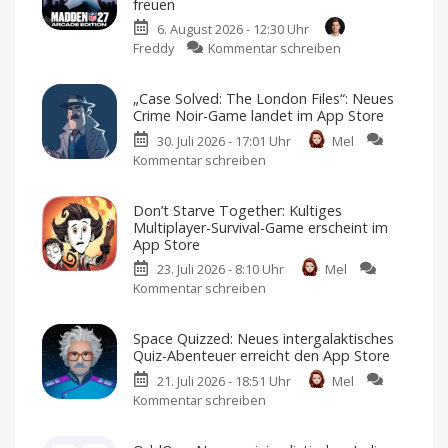
freuen
6. August 2026 - 12:30 Uhr
zu
Freddy
Kommentar schreiben
Madden
NFL
„Case Solved: The London Files“: Neues
27
Crime Noir-Game landet im App Store
landet
30. Juli 2026 - 17:01 Uhr
Mel
auf
Kommentar schreiben
zu
Apple
„Case
Arcade:
Solved:
Football-
Don’t Starve Together: Kultiges
The
Fans
Multiplayer-Survival-Game erscheint im
London
dürfen
App Store
Files“:
sich
23. Juli 2026 - 8:10 Uhr
Mel
Neues
freuen
Kommentar schreiben
zu
Crime
American
Football
Don’t
Noir-
für
iPhone
Starve
Game
und
Space Quizzed: Neues intergalaktisches
iPad
Together:
landet
Quiz-Abenteuer erreicht den App Store
Kultiges
im
21. Juli 2026 - 18:51 Uhr
Mel
Multiplayer-
App
Kommentar schreiben
zu
Survival-
Store
Space
Game
Premium-
Spiel
Quizzed:
erscheint
mit