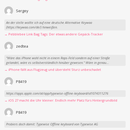
Sergey
An der stelle wollte ich auf eine deutsche Alternative Keywaa
(https://keywaa.com/de/) hinweißen.
→ Pebblebee Link Bag Tags: Der etwas andere Gepäck-Tracker
zedtea
"Wäre das iPhone wohl nicht in einem Raps-Feld sondern auf einer Straße
gelandet, wäre es selbstverständlich hinüber gewesen." Wäre in genau...
→ iPhone fällt aus Flugzeug und übersteht Sturz unbeschadet
P8419
https://apps.apple.com/at/app/typewise-offline-keyboard/id1074311276
→ iOS 27 macht die Uhr kleiner: Endlich mehr Platz fürs Hintergrundbild
P8419
Probiers doch damit: Typewise Offline keyboard von Typewise AG