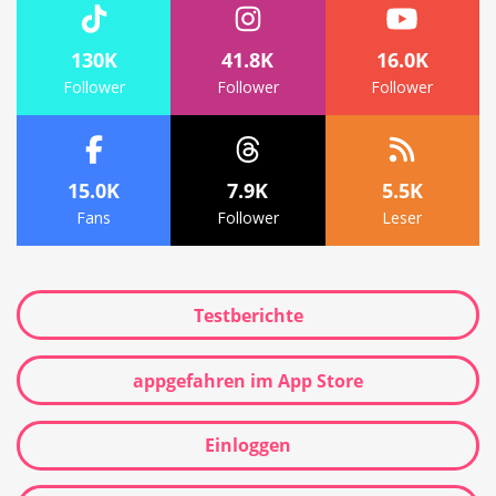
130K
41.8K
16.0K
Follower
Follower
Follower
15.0K
7.9K
5.5K
Fans
Follower
Leser
Testberichte
appgefahren im App Store
Einloggen