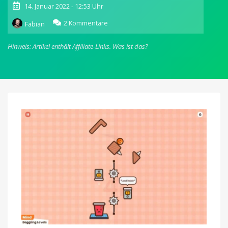
14. Januar 2022 - 12:53 Uhr
zu
2 Kommentare
Fabian
Frantic
Fall:
Hinweis: Artikel enthält Affiliate-Links.
Was ist das?
Tolles
Physik-
Spiel
für
nur
1,99
Euro