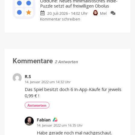
OddOne: Neues minimalistisches Indie-
Einmalkauf
Neues
im
Puzzle setzt auf freiwilligen Obolus
intergalaktisches
App
20. Juli 2026 - 14:02 Uhr
Mel
Quiz-
Store
Kommentar schreiben
zu
Abenteuer
Ich
habe
OddOne:
erreicht
es
bereits
Neues
den
angespielt
minimalistisches
App
Indie-
Store
Puzzle
Kostenlos
anspielen
setzt
und
per
auf
Kommentare
Einmalkauf
2 Antworten
freischalten
freiwilligen
Obolus
R.S
Spielbar
auf
14. Januar 2022 um 14:32 Uhr
iPhones
und
iPads
Das Spiel besitzt doch 6 In-App-Käufe für jeweils
0,99 € !
Antworten
Fabian
14. Januar 2022 um 16:35 Uhr
Habe gerade noch mal nachgeschaut.