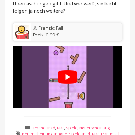
Überraschungen gibt. Und wer weiß, vielleicht
folgen ja noch weitere?
‎Frantic Fall
Preis:
0,99 €
iPhone
,
iPad
,
Mac
,
Spiele
,
Neuerscheinung
Neuerscheinung
,
iPhone
,
Spiele
,
iPad
,
Mac
,
Frantic Fall