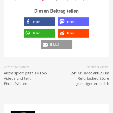
Diesen Beitrag teilen
teilen
teilen
teilen
teilen
E-Mail
Vorheriger Artikel
Nächster Artikel
Alexa spielt jetzt TikTok-
24″ M1 iMac aktuell im
Videos und teilt
Refurbished Store
Einkaufslisten
günstiger erhältlich