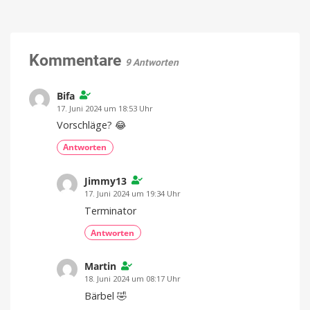
gestaffelten
nach
Start
Europa
für
Apple
hatte
Siri
den
DMA
in
Kommentare
verantwortlich
9 Antworten
gemacht
iOS
27
Bifa
mit
möglicher
17. Juni 2024 um 18:53 Uhr
Warteliste
Vorschläge? 😂
Start
offenbar
Antworten
als
"Beta"
und
"Preview"
Jimmy13
17. Juni 2024 um 19:34 Uhr
Terminator
Antworten
Martin
18. Juni 2024 um 08:17 Uhr
Bärbel 🤣