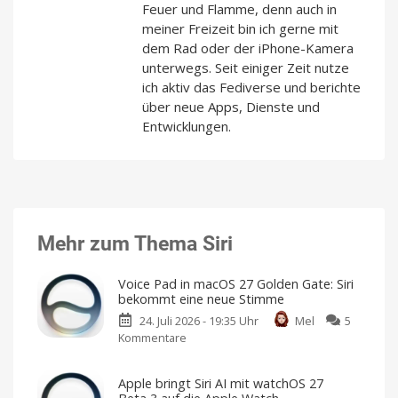
Feuer und Flamme, denn auch in
meiner Freizeit bin ich gerne mit
dem Rad oder der iPhone-Kamera
unterwegs. Seit einiger Zeit nutze
ich aktiv das Fediverse und berichte
über neue Apps, Dienste und
Entwicklungen.
Mehr zum Thema Siri
Voice Pad in macOS 27 Golden Gate: Siri
bekommt eine neue Stimme
24. Juli 2026 - 19:35 Uhr
Mel
5
Kommentare
zu
Voice
Pad
Apple bringt Siri AI mit watchOS 27
in