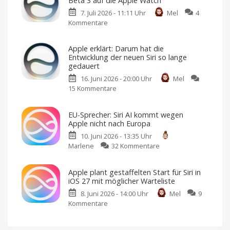
Beta 3 auf die Apple Watch
macOS
7. Juli 2026 - 11:11 Uhr
Mel
4
27
Kommentare
zu
Golden
Apple
Gate:
bringt
Siri
Apple erklärt: Darum hat die
Siri
bekommt
Entwicklung der neuen Siri so lange
AI
eine
gedauert
mit
neue
16. Juni 2026 - 20:00 Uhr
Mel
watchOS
Stimme
15 Kommentare
zu
27
44
Sprachen,
Apple
Beta
aber
nur
erklärt:
3
Englisch
EU-Sprecher: Siri AI kommt wegen
Darum
nutzbar?
auf
Apple nicht nach Europa
hat
die
10. Juni 2026 - 13:35 Uhr
die
Apple
zu
Marlene
32 Kommentare
Entwicklung
Watch
EU-
der
Siri
AI
Sprecher:
neuen
im
Apple plant gestaffelten Start für Siri in
Mittelpunkt
Siri
Siri
des
iOS 27 mit möglicher Warteliste
AI
App-
so
Rasters
8. Juni 2026 - 14:00 Uhr
Mel
9
kommt
lange
Kommentare
zu
wegen
gedauert
Apple
Apple
Eine
radikale
plant
nicht
Neuentwicklung