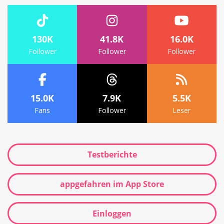
130K
41.8K
16.0K
Follower
Follower
Follower
15.0K
7.9K
5.5K
Fans
Follower
Leser
Testberichte
appgefahren im App Store
Einloggen