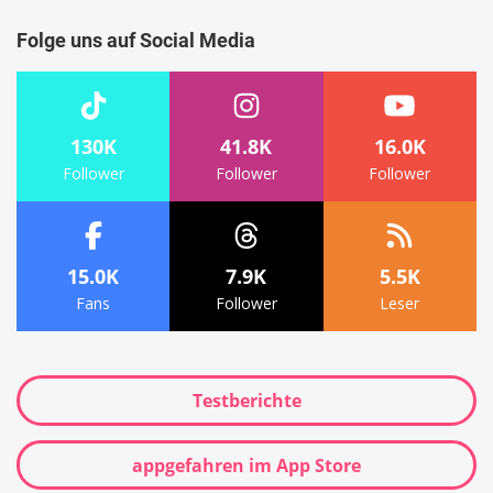
Folge uns auf Social Media
130K
41.8K
16.0K
Follower
Follower
Follower
15.0K
7.9K
5.5K
Fans
Follower
Leser
Testberichte
appgefahren im App Store