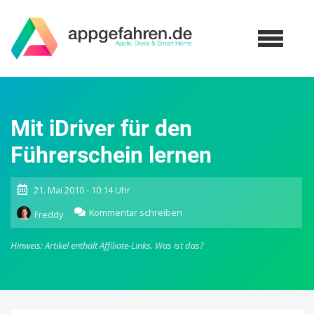
Mit iDriver für den
Führerschein lernen
21. Mai 2010 - 10:14 Uhr
zu
Kommentar schreiben
Freddy
Mit
iDriver
Hinweis: Artikel enthält Affiliate-Links.
Was ist das?
für
den
Führerschein
lernen