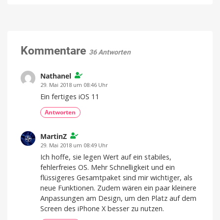
Produkte
Adresse
getaktet
soll
Ein
Schutzschild
Apple
mit
Rissen
im
September
ankündigen
Kommentare
36 Antworten
Ein
spannender
Herbst
steht
Nathanel
bevor
29. Mai 2018 um 08:46 Uhr
Ein fertiges iOS 11
Antworten
MartinZ
29. Mai 2018 um 08:49 Uhr
Ich hoffe, sie legen Wert auf ein stabiles,
fehlerfreies OS. Mehr Schnelligkeit und ein
flüssigeres Gesamtpaket sind mir wichtiger, als
neue Funktionen. Zudem wären ein paar kleinere
Anpassungen am Design, um den Platz auf dem
Screen des iPhone X besser zu nutzen.