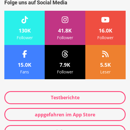
Folge uns auf Social Media
130K
41.8K
16.0K
Follower
Follower
Follower
15.0K
7.9K
5.5K
Fans
Follower
Leser
Testberichte
appgefahren im App Store