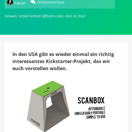
zu
26 Kommentare
Fabian
Scanbox
verwandelt
Hinweis: Artikel enthält Affiliate-Links.
Was ist das?
das
iPhone
in
portablen
Scanner
In den USA gibt es wieder einmal ein richtig
interessantes Kickstarter-Projekt, das wir
euch vorstellen wollen.