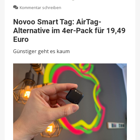
zu
Kommentar schreiben
Novoo
Smart
Novoo Smart Tag: AirTag-
Tag:
Alternative im 4er-Pack für 19,49
AirTag-
Alternative
Euro
im
4er-
Günstiger geht es kaum
Pack
für
19,49
Euro