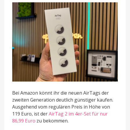
nur
80
Euro
Bei Amazon könnt ihr die neuen AirTags der
zweiten Generation deutlich günstiger kaufen.
Ausgehend vom regulären Preis in Höhe von
119 Euro, ist der
AirTag 2 im 4er-Set für nur
86,99 Euro
zu bekommen.