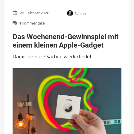
20. Februar 2026
Fabian
zu
4 Kommentare
Das
Wochenend-
Das Wochenend-Gewinnspiel mit
Gewinnspiel
einem kleinen Apple-Gadget
mit
einem
Damit ihr eure Sachen wiederfindet
kleinen
Apple-
Gadget