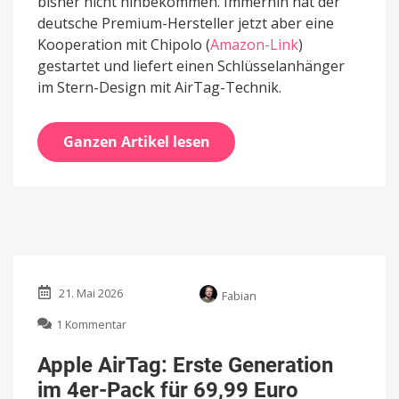
bisher nicht hinbekommen. Immerhin hat der
deutsche Premium-Hersteller jetzt aber eine
Kooperation mit Chipolo (
Amazon-Link
)
gestartet und liefert einen Schlüsselanhänger
im Stern-Design mit AirTag-Technik.
Ganzen Artikel lesen
21. Mai 2026
Fabian
zu
1 Kommentar
Apple
AirTag:
Apple AirTag: Erste Generation
Erste
im 4er-Pack für 69,99 Euro
Generation