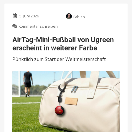
5. Juni 2026
Fabian
zu
Kommentar schreiben
AirTag-
Mini-
AirTag-Mini-Fußball von Ugreen
Fußball
erscheint in weiterer Farbe
von
Ugreen
Pünktlich zum Start der Weltmeisterschaft
erscheint
in
weiterer
Farbe