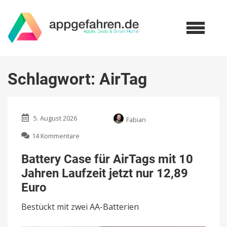
Schlagwort:
AirTag
5. August 2026
Fabian
zu
14 Kommentare
Battery
Case
Battery Case für AirTags mit 10
für
Jahren Laufzeit jetzt nur 12,89
AirTags
mit
Euro
10
Jahren
Bestückt mit zwei AA-Batterien
Laufzeit
jetzt