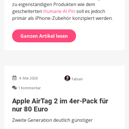
zu eigenständigen Produkten wie dem
gescheiterten
Humane AI Pin
soll es jedoch
primär als iPhone-Zubehör konzipiert werden.
Ganzen Artikel lesen
4. Mai 2026
Fabian
zu
1 Kommentar
Apple
AirTag
Apple AirTag 2 im 4er-Pack für
2
nur 80 Euro
im
4er-
Zweite Generation deutlich günstiger
Pack
für