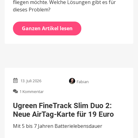
fliegen möchte. Welche Lösungen gibt es für
dieses Problem?
Ganzen Artikel lesen
13. Juli 2026
Fabian
zu
1 Kommentar
Ugreen
FineTrack
Ugreen FineTrack Slim Duo 2:
Slim
Neue AirTag-Karte für 19 Euro
Duo
2:
Mit 5 bis 7 Jahren Batterielebensdauer
Neue
AirTag-