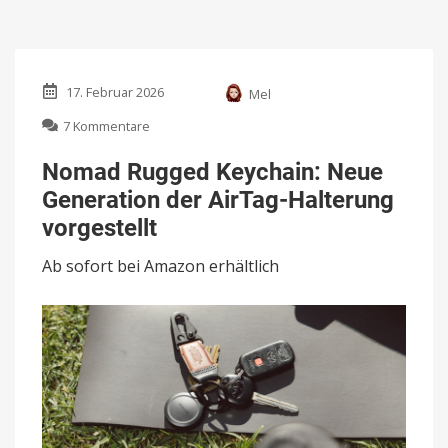
17. Februar 2026
Mel
zu
7 Kommentare
Nomad
Rugged
Nomad Rugged Keychain: Neue
Keychain:
Generation der AirTag-Halterung
Neue
Generation
vorgestellt
der
AirTag-
Ab sofort bei Amazon erhältlich
Halterung
vorgestellt