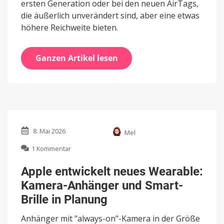
ersten Generation oder bei den neuen AirTags,
die äußerlich unverändert sind, aber eine etwas
höhere Reichweite bieten.
Ganzen Artikel lesen
8. Mai 2026
Mel
zu
1 Kommentar
Apple
entwickelt
Apple entwickelt neues Wearable:
neues
Kamera-Anhänger und Smart-
Wearable:
Kamera-
Brille in Planung
Anhänger
und
Anhänger mit "always-on"-Kamera in der Größe