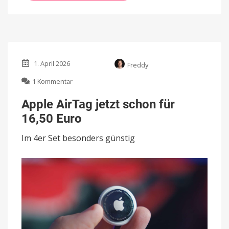
1. April 2026
Freddy
zu
1 Kommentar
Apple
AirTag
Apple AirTag jetzt schon für
jetzt
16,50 Euro
schon
für
Im 4er Set besonders günstig
16,50
Euro