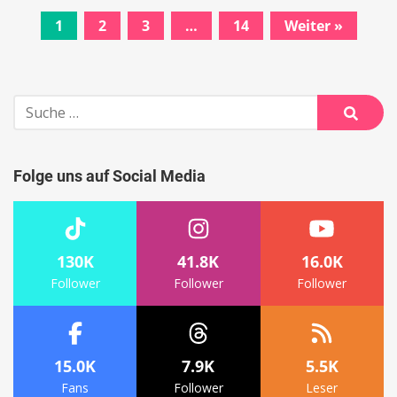
1
2
3
…
14
Weiter »
Beitrags-
Navigation
Suche
nach:
Suche
Folge uns auf Social Media
130K
41.8K
16.0K
Follower
Follower
Follower
15.0K
7.9K
5.5K
Fans
Follower
Leser