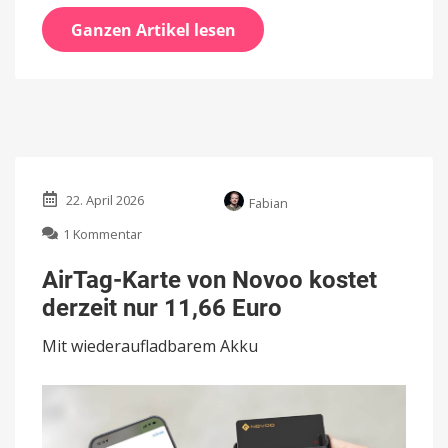
Ganzen Artikel lesen
22. April 2026
Fabian
zu
1 Kommentar
AirTag-
Karte
AirTag-Karte von Novoo kostet
von
derzeit nur 11,66 Euro
Novoo
kostet
Mit wiederaufladbarem Akku
derzeit
nur
11,66
Euro