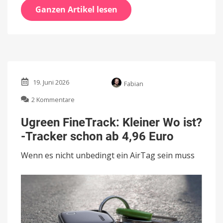
Ganzen Artikel lesen
19. Juni 2026
Fabian
zu
2 Kommentare
Ugreen
FineTrack:
Ugreen FineTrack: Kleiner Wo ist?
Kleiner
-Tracker schon ab 4,96 Euro
Wo
ist?
Wenn es nicht unbedingt ein AirTag sein muss
-
Tracker
schon
ab
4,96
Euro