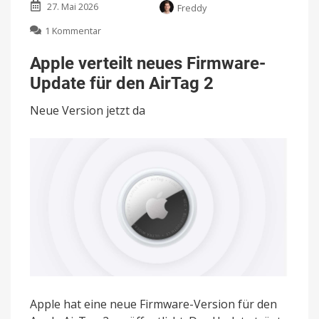
27. Mai 2026
Freddy
zu
1 Kommentar
Apple
verteilt
Apple verteilt neues Firmware-
neues
Update für den AirTag 2
Firmware-
Update
Neue Version jetzt da
für
den
AirTag
2
Apple hat eine neue Firmware-Version für den