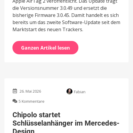
Apple AirTag 2 veröffentlicht. Das Update trägt
die Versionsnummer 3.0.49 und ersetzt die
bisherige Firmware 3.0.45. Damit handelt es sich
bereits um das zweite Software-Update seit dem
Marktstart des neuen Trackers.
Ganzen Artikel lesen
26. Mai 2026
Fabian
zu
5 Kommentare
Chipolo
startet
Chipolo startet
Schlüsselanhänger
Schlüsselanhänger im Mercedes-
im
Mercedes-
Design