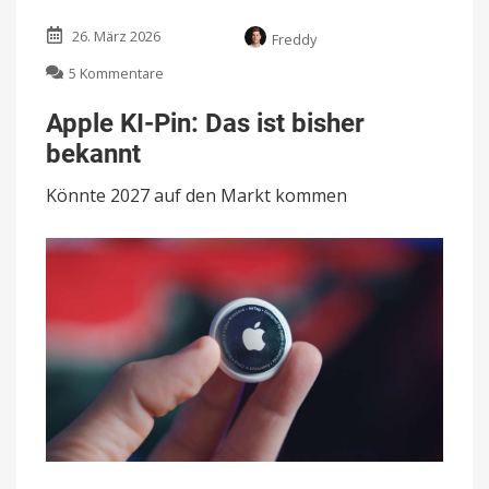
26. März 2026
Freddy
zu
5 Kommentare
Apple
KI-
Apple KI-Pin: Das ist bisher
Pin:
bekannt
Das
ist
Könnte 2027 auf den Markt kommen
bisher
bekannt