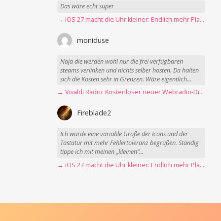
Das wäre echt super
→ iOS 27 macht die Uhr kleiner: Endlich mehr Platz fürs Hintergrundbild
moniduse
Naja die werden wohl nur die frei verfügbaren
steams verlinken und nichts selber hosten. Da halten
sich die Kosten sehr in Grenzen. Wäre eigentlich...
→ Vivaldi Radio: Kostenloser neuer Webradio-Dienst mit Fokus auf Datenschutz
Fireblade2
Ich würde eine variable Größe der Icons und der
Tastatur mit mehr Fehlertoleranz begrüßen. Ständig
tippe ich mit meinen „kleinen“...
→ iOS 27 macht die Uhr kleiner: Endlich mehr Platz fürs Hintergrundbild