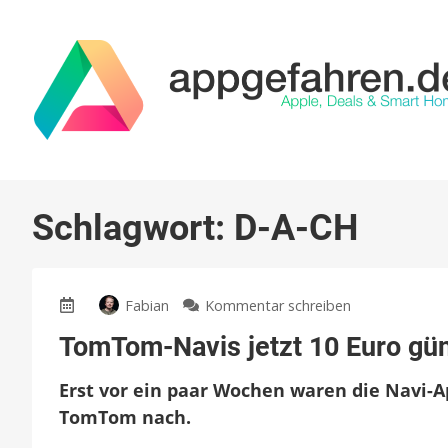
Schlagwort:
D-A-CH
zu
Fabian
Kommentar schreiben
TomTom-
TomTom-Navis jetzt 10 Euro gün
Navis
jetzt
Erst vor ein paar Wochen waren die Navi-A
10
Euro
TomTom nach.
günstiger