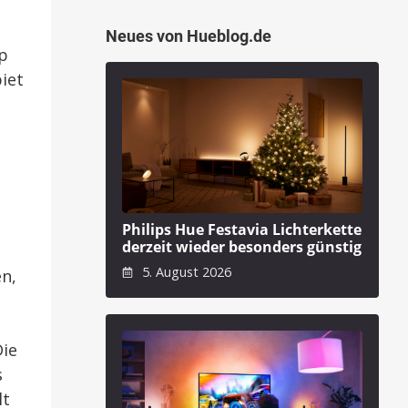
Neues von Hueblog.de
p
iet
Philips Hue Festavia Lichterkette
derzeit wieder besonders günstig
5. August 2026
n,
ie
s
lt