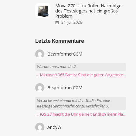
Mova Z70 Ultra Roller: Nachfolger
des Testsiegers hat ein großes
Problem
31. Juli 2026
Letzte Kommentare
BeamformerCCM
Warum muss man das?
→ Microsoft 365 Family: Sind die guten Angebote vorbei?
BeamformerCCM
Versuche erst einmal mit den Studio Pro eine
iMessage Sprachnachricht zu verschicken :-)
→ iOS 27 macht die Uhr kleiner: Endlich mehr Platz fürs Hintergrundbild
AndyW