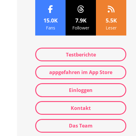
15.0K
7.9K
5.5K
Fans
Follower
Leser
Testberichte
appgefahren im App Store
Einloggen
Kontakt
Das Team