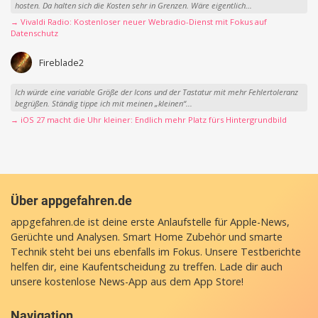
hosten. Da halten sich die Kosten sehr in Grenzen. Wäre eigentlich...
→ Vivaldi Radio: Kostenloser neuer Webradio-Dienst mit Fokus auf
Datenschutz
Fireblade2
Ich würde eine variable Größe der Icons und der Tastatur mit mehr Fehlertoleranz
begrüßen. Ständig tippe ich mit meinen „kleinen“...
→ iOS 27 macht die Uhr kleiner: Endlich mehr Platz fürs Hintergrundbild
Über appgefahren.de
appgefahren.de ist deine erste Anlaufstelle für Apple-News,
Gerüchte und Analysen. Smart Home Zubehör und smarte
Technik steht bei uns ebenfalls im Fokus. Unsere Testberichte
helfen dir, eine Kaufentscheidung zu treffen. Lade dir auch
unsere
kostenlose News-App
aus dem App Store!
Navigation