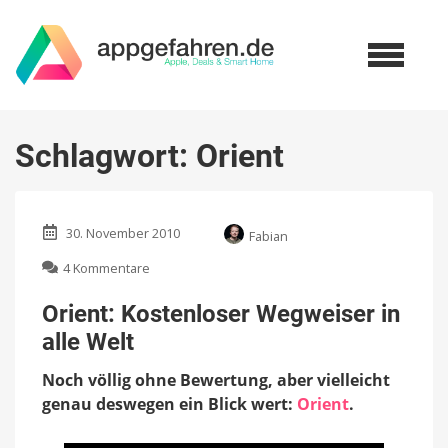
Schlagwort:
Orient
30. November 2010
Fabian
zu
4 Kommentare
Orient:
Kostenloser
Orient: Kostenloser Wegweiser in
Wegweiser
alle Welt
in
alle
Noch völlig ohne Bewertung, aber vielleicht
Welt
genau deswegen ein Blick wert:
Orient
.