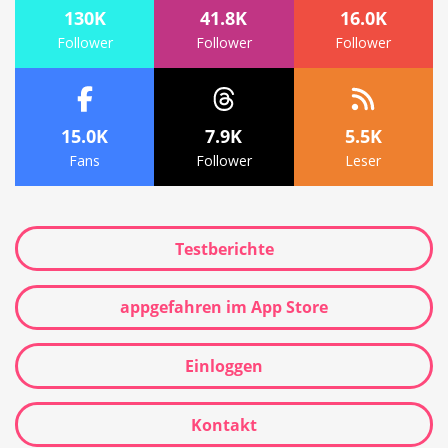
130K
41.8K
16.0K
Follower
Follower
Follower
15.0K
7.9K
5.5K
Fans
Follower
Leser
Testberichte
appgefahren im App Store
Einloggen
Kontakt