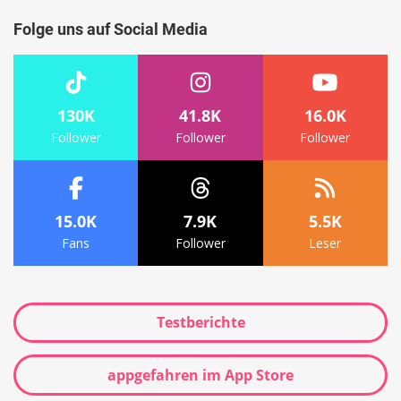
Folge uns auf Social Media
130K
41.8K
16.0K
Follower
Follower
Follower
15.0K
7.9K
5.5K
Fans
Follower
Leser
Testberichte
appgefahren im App Store