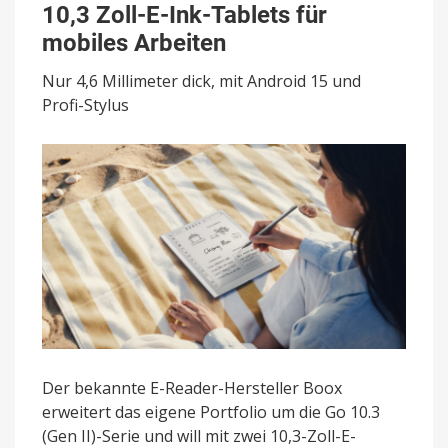
10,3 Zoll-E-Ink-Tablets für
(Gen
II):
mobiles Arbeiten
Ultradünne
10,3
Nur 4,6 Millimeter dick, mit Android 15 und
Zoll-
Profi-Stylus
E-
Ink-
Tablets
für
mobiles
Arbeiten
Der bekannte E-Reader-Hersteller Boox
erweitert das eigene Portfolio um die Go 10.3
(Gen II)-Serie und will mit zwei 10,3-Zoll-E-