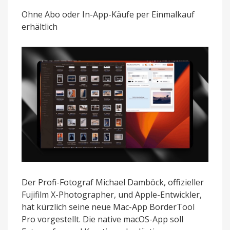
Profi-
Fotografen
Ohne Abo oder In-App-Käufe per Einmalkauf
ermöglicht
erhältlich
schnellen
Galerie-
Look
Der Profi-Fotograf Michael Damböck, offizieller
Fujifilm X-Photographer, und Apple-Entwickler,
hat kürzlich seine neue Mac-App BorderTool
Pro vorgestellt. Die native macOS-App soll