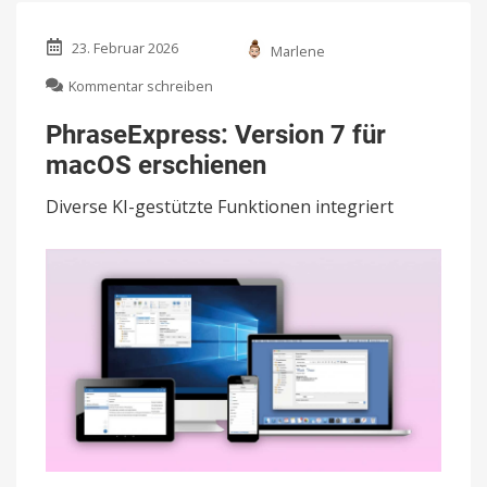
23. Februar 2026
Marlene
zu
Kommentar schreiben
PhraseExpress:
Version
PhraseExpress: Version 7 für
7
macOS erschienen
für
macOS
Diverse KI-gestützte Funktionen integriert
erschienen