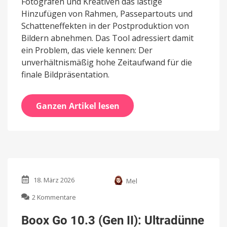
Fotografen und Kreativen das lästige
Hinzufügen von Rahmen, Passepartouts und
Schatteneffekten in der Postproduktion von
Bildern abnehmen. Das Tool adressiert damit
ein Problem, das viele kennen: Der
unverhältnismäßig hohe Zeitaufwand für die
finale Bildpräsentation.
Ganzen Artikel lesen
18. März 2026
Mel
zu
2 Kommentare
Boox
Go
Boox Go 10.3 (Gen II): Ultradünne
10.3