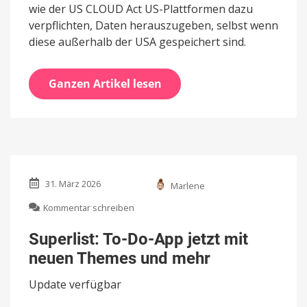
wie der US CLOUD Act US-Plattformen dazu
verpflichten, Daten herauszugeben, selbst wenn
diese außerhalb der USA gespeichert sind.
Ganzen Artikel lesen
31. März 2026
Marlene
zu
Kommentar schreiben
Superlist:
To-
Superlist: To-Do-App jetzt mit
Do-
neuen Themes und mehr
App
jetzt
Update verfügbar
mit
neuen