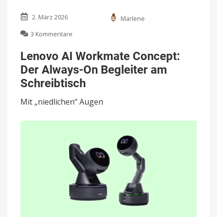
2. März 2026
Marlene
zu
3 Kommentare
Lenovo
AI
Lenovo AI Workmate Concept:
Workmate
Der Always-On Begleiter am
Concept:
Der
Schreibtisch
Always-
On
Mit „niedlichen“ Augen
Begleiter
am
Schreibtisch