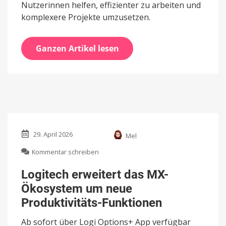
Nutzerinnen helfen, effizienter zu arbeiten und
komplexere Projekte umzusetzen.
Ganzen Artikel lesen
29. April 2026
Mel
zu
Kommentar schreiben
Logitech
erweitert
Logitech erweitert das MX-
das
Ökosystem um neue
MX-
Ökosystem
Produktivitäts-Funktionen
um
neue
Ab sofort über Logi Options+ App verfügbar