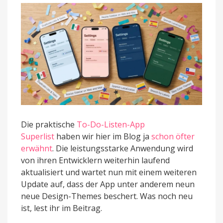
Themes
und
mehr
Die praktische
To-Do-Listen-App
Superlist
haben wir hier im Blog ja
schon öfter
erwähnt
. Die leistungsstarke Anwendung wird
von ihren Entwicklern weiterhin laufend
aktualisiert und wartet nun mit einem weiteren
Update auf, dass der App unter anderem neun
neue Design-Themes beschert. Was noch neu
ist, lest ihr im Beitrag.