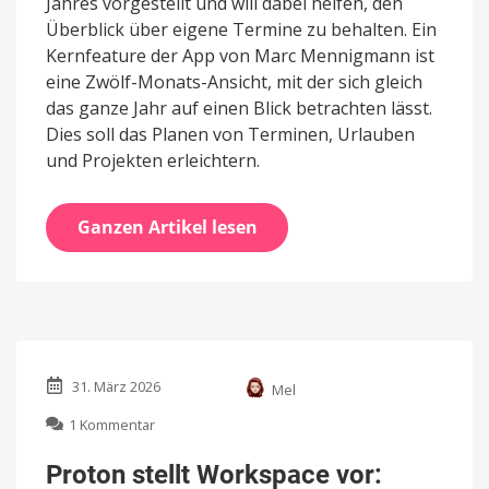
Jahres vorgestellt und will dabei helfen, den
Überblick über eigene Termine zu behalten. Ein
Kernfeature der App von Marc Mennigmann ist
eine Zwölf-Monats-Ansicht, mit der sich gleich
das ganze Jahr auf einen Blick betrachten lässt.
Dies soll das Planen von Terminen, Urlauben
und Projekten erleichtern.
Ganzen Artikel lesen
31. März 2026
Mel
zu
1 Kommentar
Proton
stellt
Proton stellt Workspace vor:
Workspace