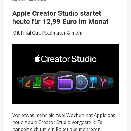
26 Kommentare
Apple
Creator
Apple Creator Studio startet
Studio
heute für 12,99 Euro im Monat
startet
heute
Mit Final Cut, Pixelmator & mehr
für
12,99
Euro
im
Monat
Vor etwas mehr als zwei Wochen hat Apple das
neue Apple Creator Studio vorgestellt. Es
handelt sich um ein Paket aus mehreren