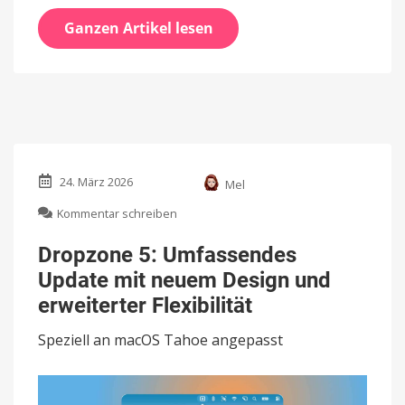
Ganzen Artikel lesen
24. März 2026
Mel
zu
Kommentar schreiben
Dropzone
5:
Dropzone 5: Umfassendes
Umfassendes
Update mit neuem Design und
Update
mit
erweiterter Flexibilität
neuem
Design
Speziell an macOS Tahoe angepasst
und
erweiterter
Flexibilität