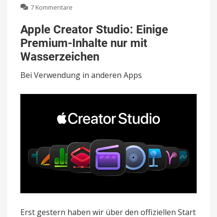
zu
7 Kommentare
Apple
Creator
Apple Creator Studio: Einige
Studio:
Premium-Inhalte nur mit
Einige
Premium-
Wasserzeichen
Inhalte
nur
Bei Verwendung in anderen Apps
mit
Wasserzeichen
Erst gestern haben wir über den offiziellen Start