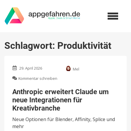
Schlagwort:
Produktivität
29. April 2026
Mel
zu
Kommentar schreiben
Anthropic
erweitert
Anthropic erweitert Claude um
Claude
neue Integrationen für
um
neue
Kreativbranche
Integrationen
für
Neue Optionen für Blender, Affinity, Splice und
Kreativbranche
mehr