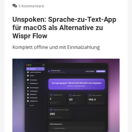
zu
5 Kommentare
Unspoken:
Sprache-
Unspoken: Sprache-zu-Text-App
zu-
für macOS als Alternative zu
Text-
App
Wispr Flow
für
macOS
Komplett offline und mit Einmalzahlung
als
Alternative
zu
Wispr
Flow