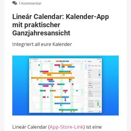
zu
1 Kommentar
Lineár
Calendar:
Lineár Calendar: Kalender-App
Kalender-
mit praktischer
App
mit
Ganzjahresansicht
praktischer
Ganzjahresansicht
Integriert all eure Kalender
Lineár Calendar (
App-Store-Link
) ist eine