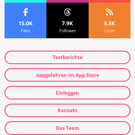
15.0K
7.9K
5.5K
Fans
Follower
Leser
Testberichte
appgefahren im App Store
Einloggen
Kontakt
Das Team