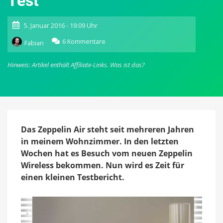
Test
5. Januar 2016 - 19:09 Uhr
zu
6 Kommentare
Fabian
Zeppelin
Wireless:
Hinweis: Artikel enthält Affiliate-Links.
Was ist das?
Nachfolger
des
Zeppelin
Air
von
Bowers
&
Das Zeppelin Air steht seit mehreren Jahren
Wilkins
in meinem Wohnzimmer. In den letzten
im
Wochen hat es Besuch vom neuen Zeppelin
Test
Wireless bekommen. Nun wird es Zeit für
einen kleinen Testbericht.