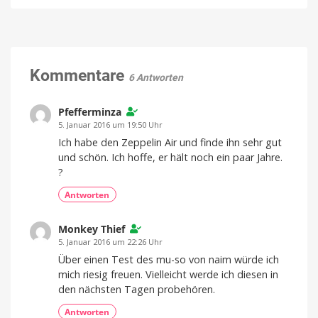
Air
Gesundheitsbegleiter
im
am
Test:
Finger
Wenn
Preise
starten
die
bei
369
KI
Kommentare
Euro
6 Antworten
mehr
über
meinen
Pfefferminza
Körper
5. Januar 2016 um 19:50 Uhr
weiß
Ich habe den Zeppelin Air und finde ihn sehr gut
als
und schön. Ich hoffe, er hält noch ein paar Jahre.
ich
?
selbst
Das
Antworten
sind
meine
Eindrücke
Monkey Thief
5. Januar 2016 um 22:26 Uhr
Über einen Test des mu-so von naim würde ich
mich riesig freuen. Vielleicht werde ich diesen in
den nächsten Tagen probehören.
Antworten