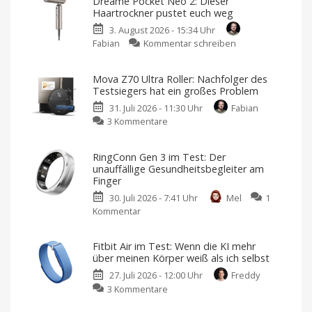
Dreame Pocket Neo 2: Dieser
mit
Haartrockner pustet euch weg
Qi2.2,
3. August 2026 - 15:34 Uhr
Schnellladen
zu
Fabian
Kommentar schreiben
&
Dreame
USB-
Pocket
C-
Mova Z70 Ultra Roller: Nachfolger des
Neo
Kabel
Testsiegers hat ein großes Problem
2:
angeschaut
31. Juli 2026 - 11:30 Uhr
Fabian
Dieser
Mit
10.000
zu
3 Kommentare
Haartrockner
mAh
von
Mova
pustet
Lisen
Z70
euch
RingConn Gen 3 im Test: Der
Ultra
weg
unauffällige Gesundheitsbegleiter am
Roller:
Aber
Finger
was
Nachfolger
ist
eigentlich
30. Juli 2026 - 7:41 Uhr
Mel
1
des
neu?
Kommentar
zu
Testsiegers
RingConn
hat
Gen
ein
Fitbit Air im Test: Wenn die KI mehr
3
großes
über meinen Körper weiß als ich selbst
im
Problem
27. Juli 2026 - 12:00 Uhr
Freddy
Test:
Das
sind
zu
3 Kommentare
Der
die
Stärken
Fitbit
unauffällige
und
Schwächen