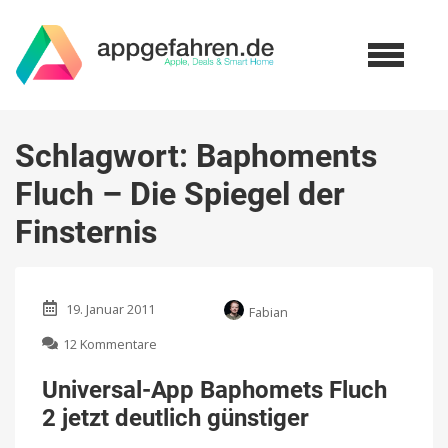
Schlagwort:
Baphoments
Fluch – Die Spiegel der
Finsternis
19. Januar 2011
Fabian
zu
12 Kommentare
Universal-
App
Universal-App Baphomets Fluch
Baphomets
2 jetzt deutlich günstiger
Fluch
2