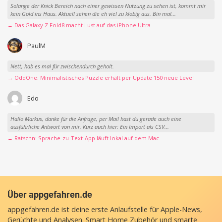
Solange der Knick Bereich nach einer gewissen Nutzung zu sehen ist, kommt mir
kein Gold ins Haus. Aktuell sehen die eh viel zu klobig aus. Bin mal...
→ Das Galaxy Z Fold8 macht Lust auf das iPhone Ultra
PaulM
Nett, hab es mal für zwischendurch geholt.
→ OddOne: Minimalistisches Puzzle erhält per Update 150 neue Level
Edo
Hallo Markus, danke für die Anfrage, per Mail hast du gerade auch eine
ausführliche Antwort von mir. Kurz auch hier: Ein Import als CSV...
→ Ratschn: Sprache-zu-Text-App läuft lokal auf dem Mac
Über appgefahren.de
appgefahren.de ist deine erste Anlaufstelle für Apple-News,
Gerüchte und Analysen. Smart Home Zubehör und smarte