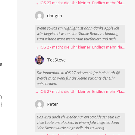
→ iOS 27 macht die Uhr kleiner: Endlich mehr Platz fürs Hintergrundbild
dhegen
Wenn sowas ein Highlight ist dann danke Apple Ich
wär begeistert wenn eine Stabile Beats verbindung
zum iPhone wäre wenn man telefoniert und nich...
→ iOS 27 macht die Uhr kleiner: Endlich mehr Platz fürs Hintergrundbild
TecSteve
e
Die Innovation in iOS 27 reissen einfach nicht ab 😉.
Werde mich wohl für die kleine Variante der Uhr
entscheiden.
→ iOS 27 macht die Uhr kleiner: Endlich mehr Platz fürs Hintergrundbild
h
ch
Peter
Das wird doch eh wieder nur ein Strohfeuer sein um
viele Leute anzulocken. In einem Jahr heißt es dann
"der Dienst wurde eingestellt, da zu wenig...