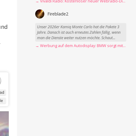
→ Vivaldi Radio: Kostenloser neuer Webradio-Dienst mit Fokus auf Datenschutz
Fireblade2
und
Unser 2026er Kamiq Monte Carlo hat die Pakete 3
Jahre. Danach ist auch erneutes Zahlen fällig, wenn
man die Dienste weiter nutzen möchte. Schaut...
-
→ Werbung auf dem Autodisplay: BMW sorgt mit Spider-Man-Werbung für scharfe Kritik
ad
de