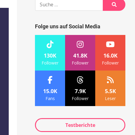
Suche
nach:
Suche
Folge uns auf Social Media
130K
41.8K
16.0K
Follower
Follower
Follower
15.0K
7.9K
5.5K
Fans
Follower
Leser
Testberichte