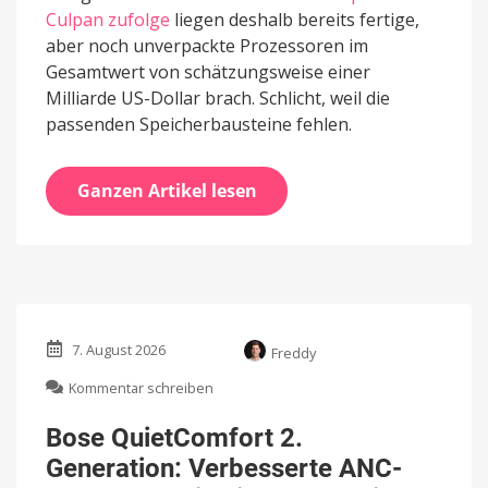
Culpan zufolge
liegen deshalb bereits fertige,
aber noch unverpackte Prozessoren im
Gesamtwert von schätzungsweise einer
Milliarde US-Dollar brach. Schlicht, weil die
passenden Speicherbausteine fehlen.
Ganzen Artikel lesen
7. August 2026
Freddy
zu
Kommentar schreiben
Bose
QuietComfort
Bose QuietComfort 2.
2.
Generation: Verbesserte ANC-
Generation: