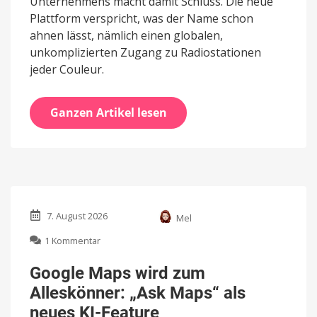
Unternehmens macht damit Schluss. Die neue
Plattform verspricht, was der Name schon
ahnen lässt, nämlich einen globalen,
unkomplizierten Zugang zu Radiostationen
jeder Couleur.
Ganzen Artikel lesen
7. August 2026
Mel
zu
1 Kommentar
Google
Maps
Google Maps wird zum
wird
Alleskönner: „Ask Maps“ als
zum
Alleskönner:
neues KI-Feature