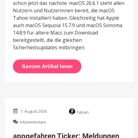
schon jetzt das nächste. macOS 26.6.1 steht allen
Nutzern und Nutzerinnen bereit, die macOS
Tahoe installiert haben. Gleichzeitig hat Apple
auch macOS Sequoia 15.7.9 und macOS Sonoma
14.8.9 für ältere Macs zum Download
bereitgestellt, die die gleichen
Sicherheitsupdates mitbringen.
Ganzen Artikel lesen
7. August 2026
Fabian
zu
4 Kommentare
appgefahren
Ticker:
appgefahren Ticker: Meldungen