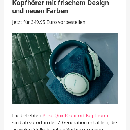
Verbesserte
Kopfhörer mit frischem Design
ANC-
und neuen Farben
Kopfhörer
mit
Jetzt für 349,95 Euro vorbestellen
frischem
Design
und
neuen
Farben
Die beliebten
Bose QuietComfort Kopfhörer
sind ab sofort in der 2. Generation erhältlich, die
an vielen Stellschrauben Verbesserungen