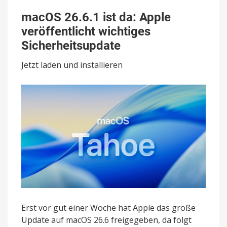
macOS
26.6.1
macOS 26.6.1 ist da: Apple
ist
veröffentlicht wichtiges
da:
Apple
Sicherheitsupdate
veröffentlicht
wichtiges
Jetzt laden und installieren
Sicherheitsupdate
Erst vor gut einer Woche hat Apple das große
Update auf macOS 26.6 freigegeben, da folgt