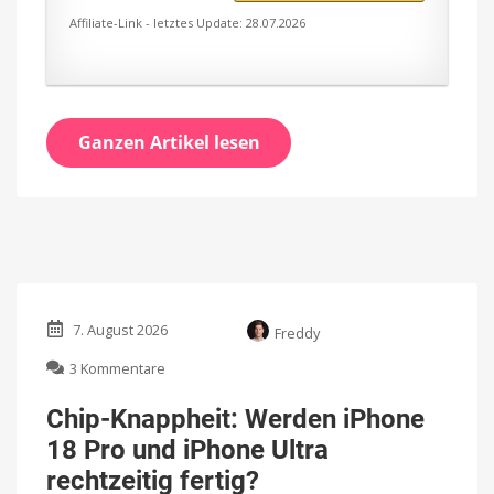
Affiliate-Link - letztes Update: 28.07.2026
Ganzen Artikel lesen
7. August 2026
Freddy
zu
3 Kommentare
Chip-
Knappheit:
Chip-Knappheit: Werden iPhone
Werden
18 Pro und iPhone Ultra
iPhone
18
rechtzeitig fertig?
Pro