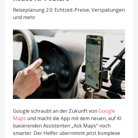
„Ask
Maps“
Reiseplanung 2.0: Echtzeit-Preise, Verspätungen
als
und mehr
neues
KI-
Feature
Google schraubt an der Zukunft von
Google
Maps
und macht die App mit dem neuen, auf KI
basierenden Assistenten „Ask Maps“ noch
smarter. Der Helfer übernimmt jetzt komplexe