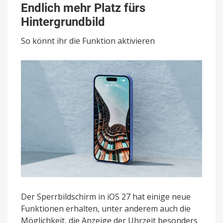
Endlich mehr Platz fürs
die
Uhr
Hintergrundbild
kleiner:
Endlich
So könnt ihr die Funktion aktivieren
mehr
Platz
fürs
Hintergrundbild
Der Sperrbildschirm in iOS 27 hat einige neue
Funktionen erhalten, unter anderem auch die
Möglichkeit, die Anzeige der Uhrzeit besonders