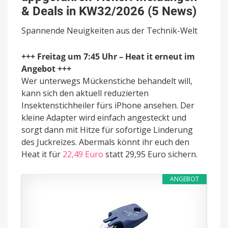
Meldungen
& Deals in KW32/2026 (5 News)
&
Deals
Spannende Neuigkeiten aus der Technik-Welt
in
KW32/2026
(5
+++ Freitag um 7:45 Uhr – Heat it erneut im
News)
Angebot +++
Wer unterwegs Mückenstiche behandelt will,
kann sich den aktuell reduzierten
Insektenstichheiler fürs iPhone ansehen. Der
kleine Adapter wird einfach angesteckt und
sorgt dann mit Hitze für sofortige Linderung
des Juckreizes. Abermals könnt ihr euch den
Heat it für
22,49 Euro
statt 29,95 Euro sichern.
ANGEBOT