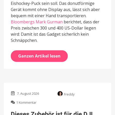
Eishockey-Puck sein soll. Das donutförmige
Gerät kommt ohne Display aus, lässt sich aber
bequem mit einer Hand transportieren.
Bloombergs Mark Gurman
berichtet, dass der
Preis zwischen 300 und 400 US-Dollar liegen
wird: Damit ist das Gadget sicherlich kein
Schnäppchen.
Ganzen Artikel lesen
7. August 2026
Freddy
zu
1 Kommentar
Dieses
Zubehör
Dieses Zubehör ist für die DJI