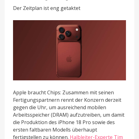
und
Der Zeitplan ist eng getaktet
iPhone
Ultra
rechtzeitig
fertig?
Apple braucht Chips: Zusammen mit seinen
Fertigungspartnern rennt der Konzern derzeit
gegen die Uhr, um ausreichend mobilen
Arbeitsspeicher (DRAM) aufzutreiben, um damit
die Produktion des iPhone 18 Pro sowie des
ersten faltbaren Modells überhaupt
fertigstellen zu können.
Halbleiter-Experte Tim