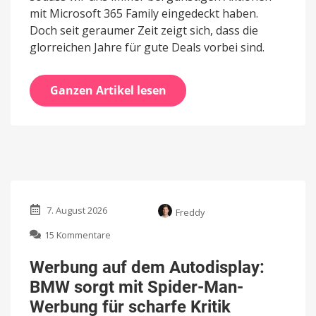
mit Microsoft 365 Family eingedeckt haben.
Doch seit geraumer Zeit zeigt sich, dass die
glorreichen Jahre für gute Deals vorbei sind.
Ganzen Artikel lesen
7. August 2026
Freddy
zu
15 Kommentare
Werbung
auf
Werbung auf dem Autodisplay:
dem
BMW sorgt mit Spider-Man-
Autodisplay:
BMW
Werbung für scharfe Kritik
sorgt