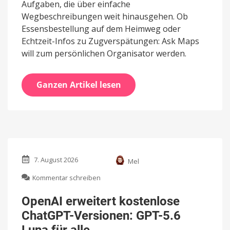
Aufgaben, die über einfache
Wegbeschreibungen weit hinausgehen. Ob
Essensbestellung auf dem Heimweg oder
Echtzeit-Infos zu Zugverspätungen: Ask Maps
will zum persönlichen Organisator werden.
Ganzen Artikel lesen
7. August 2026
Mel
zu
Kommentar schreiben
OpenAI
erweitert
OpenAI erweitert kostenlose
kostenlose
ChatGPT-Versionen: GPT-5.6
ChatGPT-
Versionen:
Luna für alle