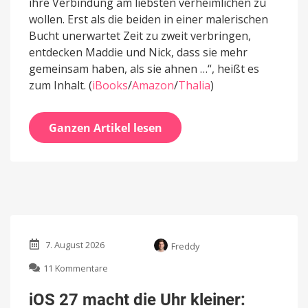
ihre Verbindung am liebsten verheimlichen zu
wollen. Erst als die beiden in einer malerischen
Bucht unerwartet Zeit zu zweit verbringen,
entdecken Maddie und Nick, dass sie mehr
gemeinsam haben, als sie ahnen …“, heißt es
zum Inhalt. (
iBooks
/
Amazon
/
Thalia
)
Ganzen Artikel lesen
7. August 2026
Freddy
zu
11 Kommentare
iOS
27
iOS 27 macht die Uhr kleiner:
macht