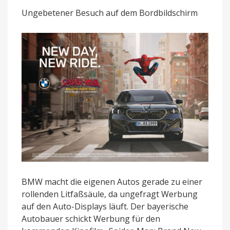
mit
Ungebetener Besuch auf dem Bordbildschirm
Spider-
Man-
Werbung
für
scharfe
Kritik
BMW macht die eigenen Autos gerade zu einer
rollenden Litfaßsäule, da ungefragt Werbung
auf den Auto-Displays läuft. Der bayerische
Autobauer schickt Werbung für den