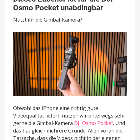
ist
Osmo Pocket unabdingbar
für
die
Nutzt ihr die Gimbal-Kamera?
DJI
Osmo
Pocket
unabdingbar
Obwohl das iPhone eine richtig gute
Videoqualität liefert, nutzen wir unterwegs sehr
gerne die Gimbal-Kamera
DJI Osmo Pocket
. Und
das hat gleich mehrere Gründe: Allen voran die
Tatsache, dass die Videos nicht in der eigenen