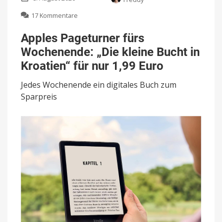
zu
17 Kommentare
Apples
Pageturner
Apples Pageturner fürs
fürs
Wochenende: „Die kleine Bucht in
Wochenende:
„Die
Kroatien“ für nur 1,99 Euro
kleine
Bucht
Jedes Wochenende ein digitales Buch zum
in
Sparpreis
Kroatien“
für
nur
1,99
Euro