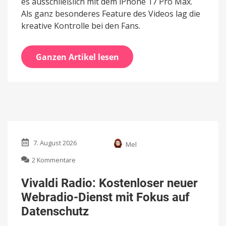
es ausschließlich mit dem iPhone 17 Pro Max.
Als ganz besonderes Feature des Videos lag die
kreative Kontrolle bei den Fans.
Ganzen Artikel lesen
7. August 2026
Mel
zu
2 Kommentare
Vivaldi
Radio:
Vivaldi Radio: Kostenloser neuer
Kostenloser
Webradio-Dienst mit Fokus auf
neuer
Webradio-
Datenschutz
Dienst