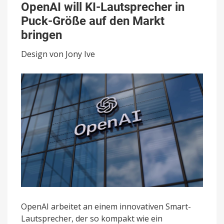
will
OpenAI will KI-Lautsprecher in
KI-
Puck-Größe auf den Markt
Lautsprecher
in
bringen
Puck-
Größe
Design von Jony Ive
auf
den
Markt
bringen
OpenAI arbeitet an einem innovativen Smart-
Lautsprecher, der so kompakt wie ein