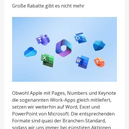
die
Große Rabatte gibt es nicht mehr
guten
Angebote
vorbei?
Obwohl Apple mit Pages, Numbers und Keynote
die sogenannten iWork-Apps gleich mitliefert,
setzen wir weiterhin auf Word, Excel und
PowerPoint von Microsoft. Die entsprechenden
Formate sind quasi der Branchen-Standard,
sodass wir uns immer bei günstigen Aktionen