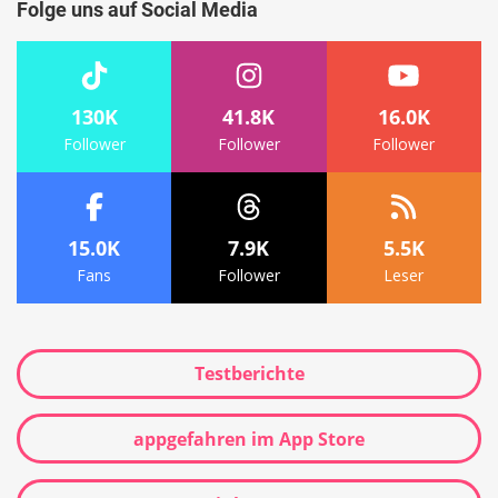
Folge uns auf Social Media
130K
41.8K
16.0K
Follower
Follower
Follower
15.0K
7.9K
5.5K
Fans
Follower
Leser
Testberichte
appgefahren im App Store