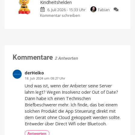
Kindheitshelden
bleibt
Fahrmodus
weiter
im
6. Juli 2026 - 15:33 Uhr
Fabian
sorgt
Rennen
Kommentar schreiben
zu
für
Edurino:
mehr
Neue
Fahrspaß
iPad-
Starter-
Set
Lernspiele
schon
für
mit
69
Euro
Kindheitshelden
Biene
Kommentare
2 Antworten
Maja,
Bibi
Blocksberg
und
Bibi
derHeiko
&
Tina
18. Juli 2024 um 08:27 Uhr
Und was ist, wenn der Anbieter seine Server
lahm legt? Wegen Insolvenz oder Out of Date?
Dann habe ich einen Technischen
Briefbeschwerer mehr. Ich finde, das bei einem
solchen Produkt die App Steuerung direkt mit
dem Gerät ohne Cloud gekoppelt werden sollte.
Entweder über Direct Wifi oder Bluetooh.
Antworten