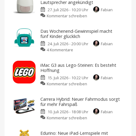
Lautsprecher angekündigt
27. Juli 2026 - 10:20 Uhr
Fabian
zu
Kommentar schreiben
Toniebox
Lite:
Das Wochenend-Gewinnspiel macht
Günstiger
fünf Kinder glücklich
Kinder-
24. Juli 2026 - 20:00 Uhr
Fabian
Lautsprecher
zu
4 Kommentare
angekündigt
Das
Kein
Startdatum
Wochenend-
für
iMac G3 aus Lego-Steinen: Es besteht
Deutschland
Gewinnspiel
bekannt
Hoffnung
macht
15. Juli 2026 - 10:22 Uhr
Fabian
fünf
zu
Kommentar schreiben
Kinder
iMac
glücklich
G3
Die
Tigerbox
Carrera Hybrid: Neuer Fahrmodus sorgt
aus
mini
für mehr Fahrspaß
sorgt
Lego-
für
Hörspaß
10. Juli 2026 - 18:08 Uhr
Fabian
Steinen:
zu
Kommentar schreiben
Es
Carrera
besteht
Hybrid:
Hoffnung
Edurino: Neue iPad-Lernspiele mit
Neuer
Fanprojekt