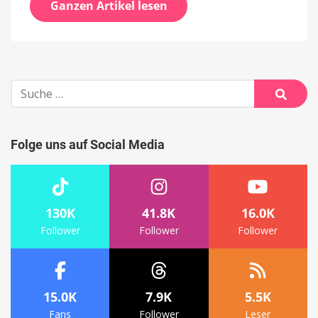
Ganzen Artikel lesen
Suche
nach:
Suche
Folge uns auf Social Media
130K
41.8K
16.0K
Follower
Follower
Follower
15.0K
7.9K
5.5K
Fans
Follower
Leser