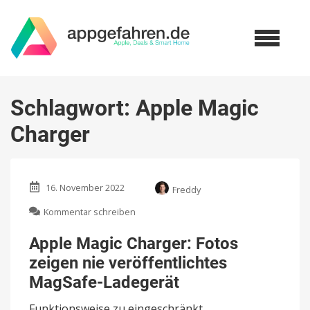
Schlagwort:
Apple Magic
Charger
16. November 2022
Freddy
zu
Kommentar schreiben
Apple
Magic
Apple Magic Charger: Fotos
Charger:
zeigen nie veröffentlichtes
Fotos
zeigen
MagSafe-Ladegerät
nie
veröffentlichtes
Funktionsweise zu eingeschränkt