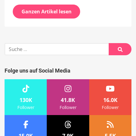
Ganzen Artikel lesen
Suche
nach:
Suche
Folge uns auf Social Media
130K
41.8K
16.0K
Follower
Follower
Follower
15.0K
7.9K
5.5K