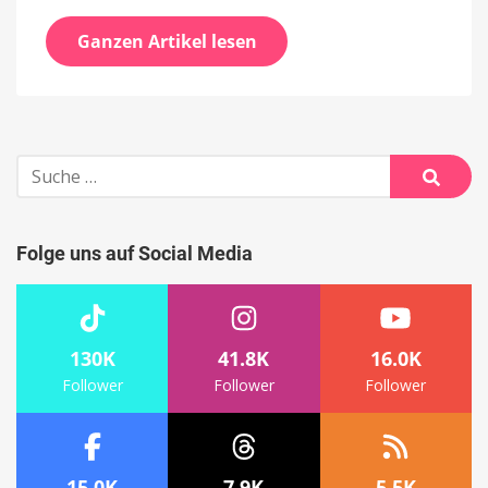
Ganzen Artikel lesen
Suche
nach:
Suche
Folge uns auf Social Media
130K
41.8K
16.0K
Follower
Follower
Follower
15.0K
7.9K
5.5K