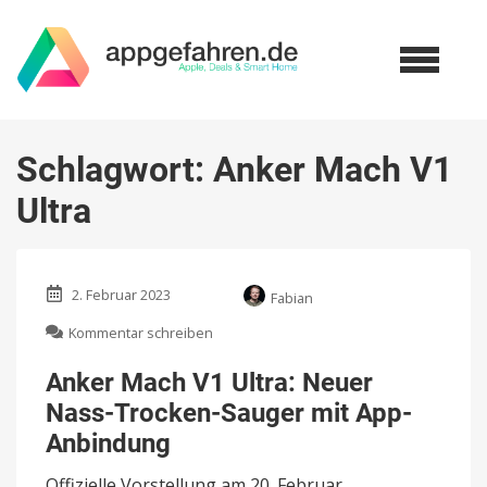
Schlagwort:
Anker Mach V1
Ultra
2. Februar 2023
Fabian
zu
Kommentar schreiben
Anker
Mach
Anker Mach V1 Ultra: Neuer
V1
Nass-Trocken-Sauger mit App-
Ultra:
Neuer
Anbindung
Nass-
Trocken-
Offizielle Vorstellung am 20. Februar