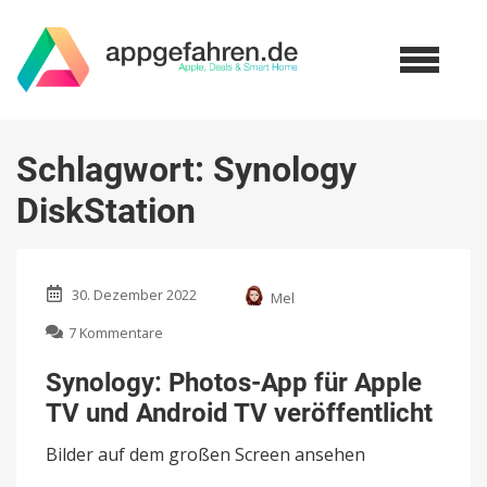
Schlagwort:
Synology
DiskStation
30. Dezember 2022
Mel
zu
7 Kommentare
Synology:
Photos-
Synology: Photos-App für Apple
App
TV und Android TV veröffentlicht
für
Apple
Bilder auf dem großen Screen ansehen
TV
und