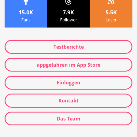
15.0K
7.9K
5.5K
Fans
Follower
Leser
Testberichte
appgefahren im App Store
Einloggen
Kontakt
Das Team