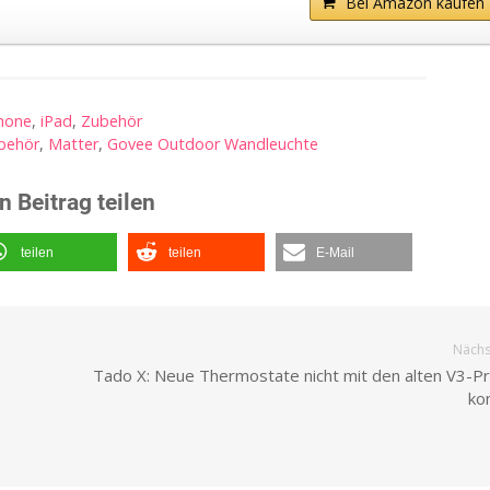
Bei Amazon kaufen
hone
,
iPad
,
Zubehör
behör
,
Matter
,
Govee Outdoor Wandleuchte
n Beitrag teilen
teilen
teilen
E-Mail
Nächst
Tado X: Neue Thermostate nicht mit den alten V3-P
ko