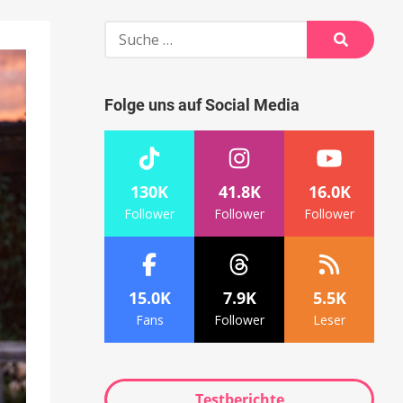
Suche
nach:
Suche
Folge uns auf Social Media
130K
41.8K
16.0K
Follower
Follower
Follower
15.0K
7.9K
5.5K
Fans
Follower
Leser
Testberichte