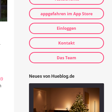
appgefahren im App Store
Einloggen
Kontakt
r
Das Team
s
Neues von Hueblog.de
49
n