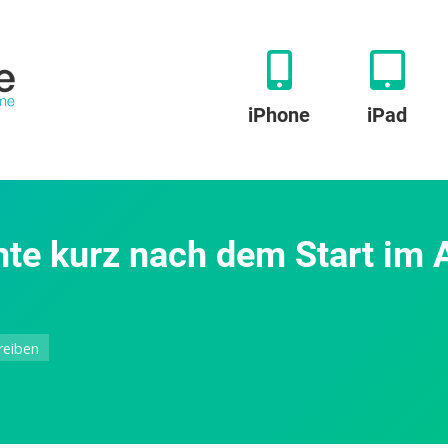
iPhone
iPad
te kurz nach dem Start im 
zu
reiben
Govee
Outdoor
Wandleuchte
kurz