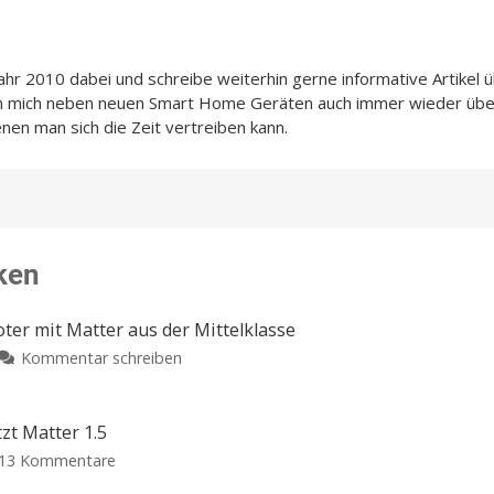
Jahr 2010 dabei und schreibe weiterhin gerne informative Artikel 
ch mich neben neuen Smart Home Geräten auch immer wieder übe
enen man sich die Zeit vertreiben kann.
ken
er mit Matter aus der Mittelklasse
zu
Kommentar schreiben
Roborock
Qrevo
2
zt Matter 1.5
Pro:
zu
13 Kommentare
Neuer
Homey: