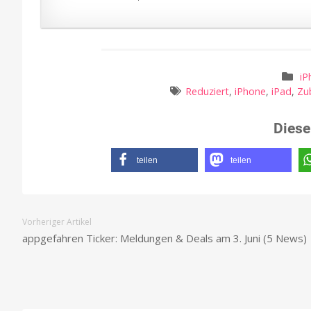
iP
Reduziert
,
iPhone
,
iPad
,
Zu
Diese
teilen
teilen
Vorheriger Artikel
appgefahren Ticker: Meldungen & Deals am 3. Juni (5 News)