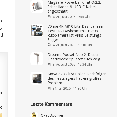
MagSafe-Powerbank mit Qi2.2,
Schnellladen & USB-C-Kabel
angeschaut
6. August 2026 - 9:55 Uhr
n
70mai 4K A810 Lite Dashcam im
s
Test: 4K-Dashcam mit 1080p
nd
Rückkamera ist Preis-Leistungs-
Sieger
4. August 2026 - 13:10 Uhr
Dreame Pocket Neo 2: Dieser
Haartrockner pustet euch weg
3. August 2026 - 15:34 Uhr
Mova Z70 Ultra Roller: Nachfolger
des Testsiegers hat ein großes
Problem
31. Juli 2026 - 11:30 Uhr
m
Letzte Kommentare
R
OkayBoomer