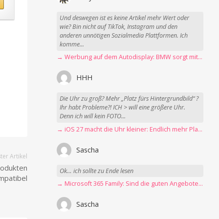
Und deswegen ist es keine Artikel mehr Wert oder
wie? Bin nicht auf TikTok, Instagram und den
anderen unnötigen Sozialmedia Plattformen. Ich
komme...
→ Werbung auf dem Autodisplay: BMW sorgt mit Spider-Man-Werbung für scharfe Kritik
HHH
Die Uhr zu groß? Mehr „Platz fürs Hintergrundbild“ ?
Ihr habt Probleme?! ICH > will eine größere Uhr.
Denn ich will kein FOTO...
→ iOS 27 macht die Uhr kleiner: Endlich mehr Platz fürs Hintergrundbild
Sascha
er Artikel
rodukten
Ok… ich sollte zu Ende lesen
mpatibel
→ Microsoft 365 Family: Sind die guten Angebote vorbei?
Sascha