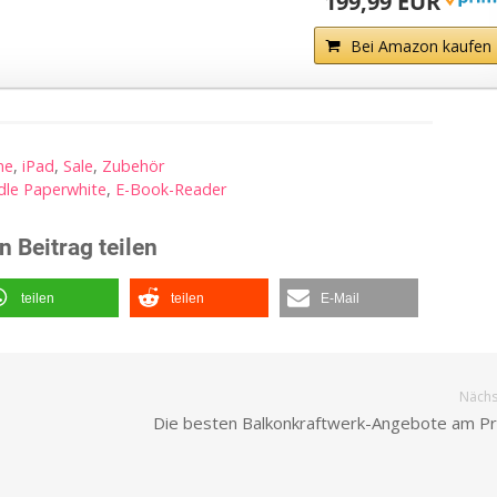
199,99 EUR
Bei Amazon kaufen
ne
,
iPad
,
Sale
,
Zubehör
dle Paperwhite
,
E-Book-Reader
n Beitrag teilen
teilen
teilen
E-Mail
Nächst
Die besten Balkonkraftwerk-Angebote am P