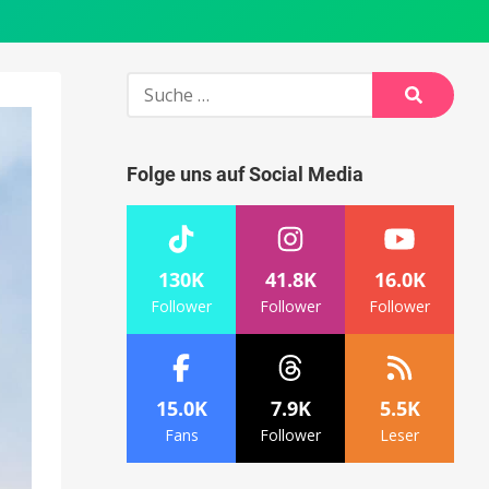
Suche
nach:
Suche
Folge uns auf Social Media
130K
41.8K
16.0K
Follower
Follower
Follower
15.0K
7.9K
5.5K
Fans
Follower
Leser