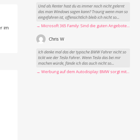
Und als Renter hast du es immer noch nicht gelernt
das man Windows sagen kann? Traurig wenn man so
eingefahren ist, offensichtlich bleib ich nicht so...
→ Microsoft 365 Family: Sind die guten Angebote vorbei?
r im
Chris W
Ich denke mal das der typische BMW Fahrer nicht so
tickt wie der Tesla Fahrer. Wenn Tesla das bei mir
machen würde, fände ich das auch nicht so...
→ Werbung auf dem Autodisplay: BMW sorgt mit Spider-Man-Werbung für scharfe Kritik