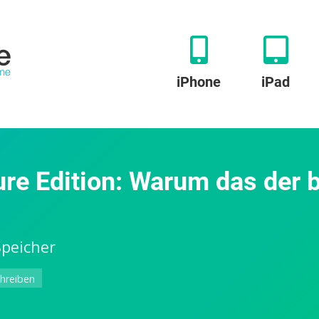
iPhone
iPad
ure Edition: Warum das der 
Speicher
zu
hreiben
Kindle
Paperwhite