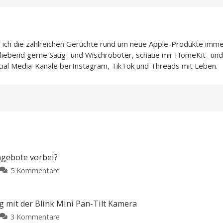
e ich die zahlreichen Gerüchte rund um neue Apple-Produkte imme
h liebend gerne Saug- und Wischroboter, schaue mir HomeKit- und
cial Media-Kanäle bei Instagram, TikTok und Threads mit Leben.
ngebote vorbei?
zu
5 Kommentare
Microsoft
365
Family:
 mit der Blink Mini Pan-Tilt Kamera
Sind
zu
3 Kommentare
die