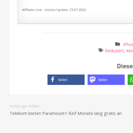
Affiliate-Link - letztes Update: 25.07.2026
iPho
Reduziert
,
Kin
Diese
teilen
teilen
Vorheriger Artikel
Telekom bietet Paramount+ fünf Monate lang gratis an