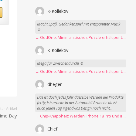
K-Kollektiv
Macht Spaß, Gedankenspiel mit entspannter Musik
☺️
→ OddOne: Minimalistisches Puzzle erhält per Update 150 neue Level
K-Kollektiv
Mega für Zwischendurch! ☺️
→ OddOne: Minimalistisches Puzzle erhält per Update 150 neue Level
dhegen
Das ist doch jedes Jahr dasselbe Werden die Produkte
fertig Ich arbeite in der Automobil Branche da ist
auch jeden Tag irgendwas Design noch nicht...
er Artikel
rime Day
→ Chip-Knappheit: Werden iPhone 18 Pro und iPhone Ultra rechtzeitig fertig?
Chief