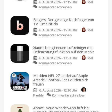
6. August 2026 - 17:15 Uhr
Mel
zu
Kommentar schreiben
Abode
erweitert
Bingers: Der geistige Nachfolger von
Smart-
TV Time ist da
Home-
6. August 2026 - 15:38 Uhr
Mel
Portfolio:
zu
Kommentar schreiben
Zwei
Bingers:
neue
Der
Sensoren
Xiaomi bringt neuen Luftreiniger mit
geistige
für
Befeuchtungsfunktion auf den Markt
Nachfolger
Garagen,
6. August 2026 - 13:51 Uhr
Mel
von
Tore
zu
Kommentar schreiben
TV
und
Xiaomi
Time
mehr
bringt
ist
Kompatibel
Madden NFL 27 landet auf Apple
mit
neuen
da
Apple
Arcade: Football-Fans dürfen sich
Home
Luftreiniger
Mehr
freuen
als
mit
nur
eine
6. August 2026 - 12:30 Uhr
Befeuchtungsfunktion
Watchlist
zu
Freddy
Kommentar schreiben
auf
Madden
den
NFL
Markt
Above: Neue Wander-App hilft bei
27
Preis
und