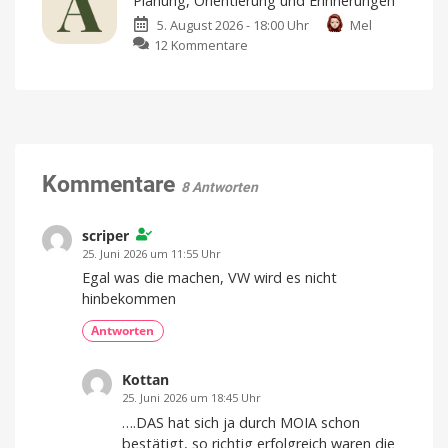
Planung, Orientierung und Erinnerungen
landet
Verfügbarkeit
noch
5. August 2026 - 18:00 Uhr
Mel
auf
offen
zu
12 Kommentare
Apple
Above:
Arcade:
Neue
Football-
Wander-
Fans
App
dürfen
hilft
sich
bei
freuen
Planung,
Kommentare
American
8 Antworten
Football
Orientierung
für
iPhone
und
und
iPad
Erinnerungen
scriper
Fairer
25. Juni 2026 um 11:55 Uhr
Einmalkauf
für
Egal was die machen, VW wird es nicht
unbegrenzte
Wanderungen
hinbekommen
Antworten
Kottan
25. Juni 2026 um 18:45 Uhr
….DAS hat sich ja durch MOIA schon
bestätigt, so richtig erfolgreich waren die