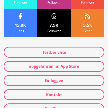
Follower
Follower
Follower
15.0K
7.9K
5.5K
Fans
Follower
Leser
Testberichte
appgefahren im App Store
Einloggen
Kontakt