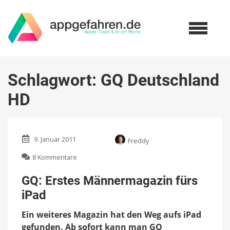
Schlagwort:
GQ Deutschland
HD
9. Januar 2011
Freddy
zu
8 Kommentare
GQ:
Erstes
GQ: Erstes Männermagazin fürs
Männermagazin
iPad
fürs
iPad
Ein weiteres Magazin hat den Weg aufs iPad
gefunden. Ab sofort kann man GQ