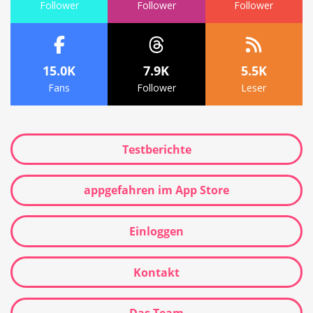
Follower
Follower
Follower
15.0K
7.9K
5.5K
Fans
Follower
Leser
Testberichte
appgefahren im App Store
Einloggen
Kontakt