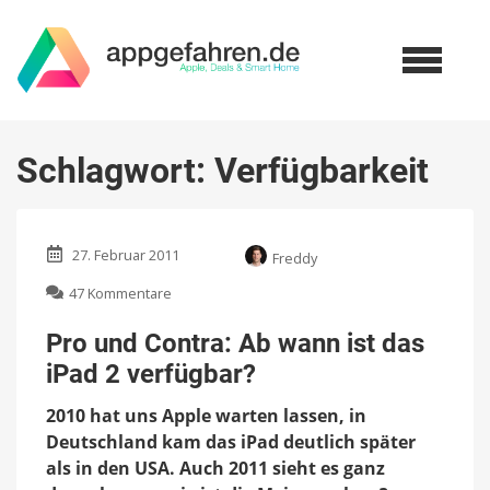
Schlagwort:
Verfügbarkeit
27. Februar 2011
Freddy
zu
47 Kommentare
Pro
und
Pro und Contra: Ab wann ist das
Contra:
iPad 2 verfügbar?
Ab
wann
2010 hat uns Apple warten lassen, in
ist
das
Deutschland kam das iPad deutlich später
iPad
als in den USA. Auch 2011 sieht es ganz
2