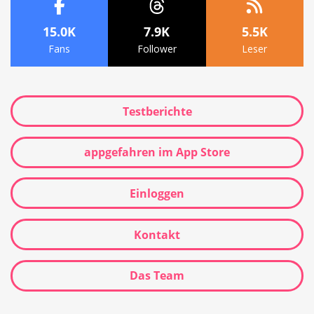
15.0K
7.9K
5.5K
Fans
Follower
Leser
Testberichte
appgefahren im App Store
Einloggen
Kontakt
Das Team