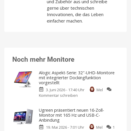
und Zubehör aus und schreibe
gerne über technischen
Innovationen, die das Leben
einfacher machen.
Noch mehr Monitore
Alogic Aspekt-Serie: 32″-UHD-Monitore
mit integrierter Dockingfunktion
vorgestellt
3. Juni 2026 - 17:40 Uhr
Mel
Kommentar schreiben
zu
Alogic
Aspekt-
Ugreen präsentiert neuen 16-Zoll-
Serie:
Monitor mit 165 Hz und USB-C-
32″-
Anbindung
UHD-
19. Mai 2026 - 7:01 Uhr
Mel
1
Monitore