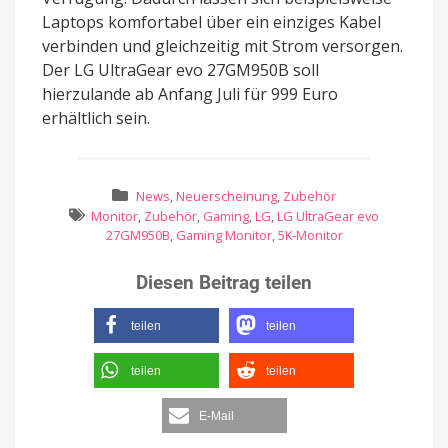
Laptops komfortabel über ein einziges Kabel
verbinden und gleichzeitig mit Strom versorgen.
Der LG UltraGear evo 27GM950B soll
hierzulande ab Anfang Juli für 999 Euro
erhältlich sein.
News
,
Neuerscheinung
,
Zubehör
Monitor
,
Zubehör
,
Gaming
,
LG
,
LG UltraGear evo
27GM950B
,
Gaming Monitor
,
5K-Monitor
Diesen Beitrag teilen
teilen
teilen
teilen
teilen
E-Mail