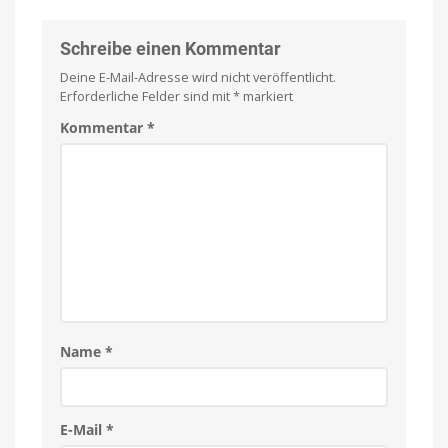
Display
aufgetaucht
XDR
2
Schreibe einen Kommentar
mit
Deine E-Mail-Adresse wird nicht veröffentlicht.
Center
Erforderliche Felder sind mit
*
markiert
Stage-
Kamera
Kommentar
*
Aktuelles
Modell
wird
ohne
integrierte
Kamera
verkauft
Name
*
E-Mail
*