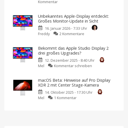
Kommentar
zu
mit
Ugreen
integrierter
präsentiert
Dockingfunktion
Unbekanntes Apple-Display entdeckt:
neuen
vorgestellt
Großes Monitor-Update in Sicht
16-
Optionaler
Touchscreen
16. Januar 2026 - 7:33 Uhr
Zoll-
und
passende
zu
Freddy
2 Kommentare
Monitor
Standlösungen
Unbekanntes
mit
Apple-
165
Bekommt das Apple Studio Display 2
Display
Hz
drei großes Upgrades?
entdeckt:
und
12. Dezember 2025 - 8:40 Uhr
Großes
USB-
zu
Mel
Kommentar schreiben
Monitor-
C-
Bekommt
Update
Anbindung
das
in
Ab
macOS Beta: Hinweise auf Pro Display
sofort
Apple
Sicht
im
XDR 2 mit Center Stage-Kamera
Handel
Studio
Neues
verfügbar
Studio
14. Oktober 2025 - 17:30 Uhr
Display
Display
oder
zu
Mel
1 Kommentar
2
neues
Pro
macOS
drei
Display
XDR?
Beta:
großes
Hinweise
Upgrades?
auf
Neue
Infos
Pro
von
Macworld