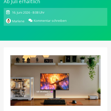
Ab Juli erhältlich
16. Juni 2026 - 8:08 Uhr
zu
Kommentar schreiben
Marlene
LG
UltraGear
evo
27GM950B:
Neuer
5K-
Gaming-
Monitor
vorgestellt