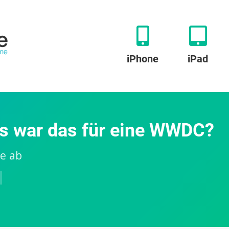
iPhone
iPad
as war das für eine WWDC?
te ab
zu
Highlights
der
Woche:
Was