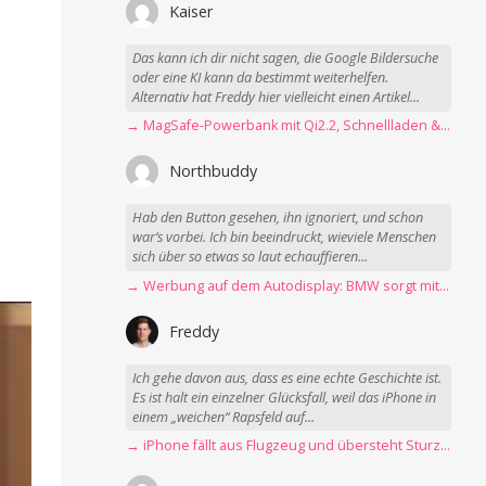
Kaiser
Das kann ich dir nicht sagen, die Google Bildersuche
oder eine KI kann da bestimmt weiterhelfen.
Alternativ hat Freddy hier vielleicht einen Artikel...
→ MagSafe-Powerbank mit Qi2.2, Schnellladen & USB-C-Kabel angeschaut
Northbuddy
Hab den Button gesehen, ihn ignoriert, und schon
war‘s vorbei. Ich bin beeindruckt, wieviele Menschen
sich über so etwas so laut echauffieren...
→ Werbung auf dem Autodisplay: BMW sorgt mit Spider-Man-Werbung für scharfe Kritik
Freddy
Ich gehe davon aus, dass es eine echte Geschichte ist.
Es ist halt ein einzelner Glücksfall, weil das iPhone in
einem „weichen“ Rapsfeld auf...
→ iPhone fällt aus Flugzeug und übersteht Sturz unbeschadet