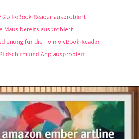
7-Zoll-eBook-Reader ausprobiert
re Maus bereits ausprobiert
bedienung für die Tolino eBook-Reader
 Bildschirm und App ausprobiert