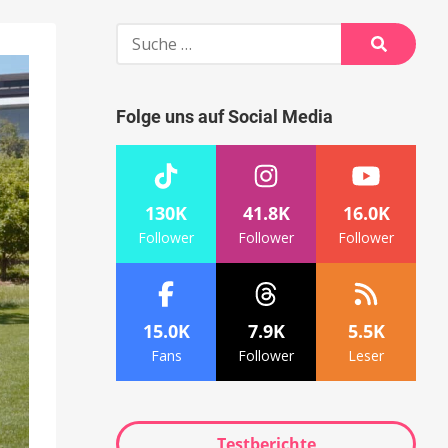
Suche
nach:
Suche
Folge uns auf Social Media
130K
41.8K
16.0K
Follower
Follower
Follower
15.0K
7.9K
5.5K
Fans
Follower
Leser
Testberichte