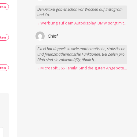
ten
Den Artikel gab es schon vor Wochen auf Instagram
und Co.
→ Werbung auf dem Autodisplay: BMW sorgt mit Spider-Man-Werbung für scharfe Kritik
Chief
ten
Excel hat doppelt so viele mathematische, statistische
.
und finanzmathematische Funktionen. Bei Zeilen pro
Blatt sind sie zahlenmäßig ähnlich,...
ten
→ Microsoft 365 Family: Sind die guten Angebote vorbei?