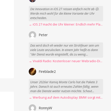
Die Innovation in iOS 27 reissen einfach nicht ab 😉.
Werde mich wohl für die kleine Variante der Uhr
entscheiden.
→ iOS 27 macht die Uhr kleiner: Endlich mehr Platz fürs Hintergrundbild
Peter
Das wird doch eh wieder nur ein Strohfeuer sein um
viele Leute anzulocken. In einem Jahr heißt es dann
"der Dienst wurde eingestellt, da zu wenig...
→ Vivaldi Radio: Kostenloser neuer Webradio-Dienst mit Fokus auf Datenschutz
Fireblade2
Unser 2026er Kamiq Monte Carlo hat die Pakete 3
Jahre. Danach ist auch erneutes Zahlen fällig, wenn
man die Dienste weiter nutzen möchte. Schaut...
→ Werbung auf dem Autodisplay: BMW sorgt mit Spider-Man-Werbung für scharfe Kritik
RonnyW