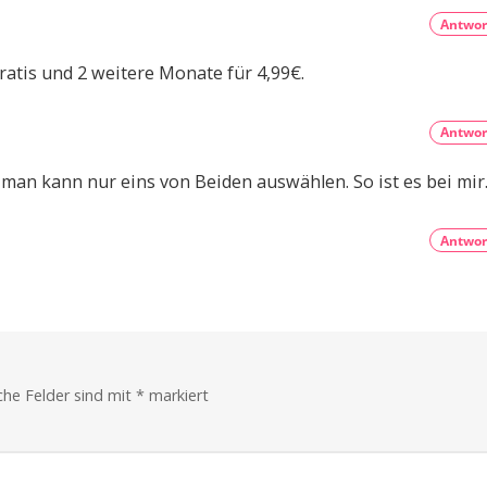
Verspätungen
alle
und
Antwor
mehr
Ab
sofort
unbegrenzte
atis und 2 weitere Monate für 4,99€.
Text-
Chats
Antwor
man kann nur eins von Beiden auswählen. So ist es bei mir
Antwor
iche Felder sind mit
*
markiert