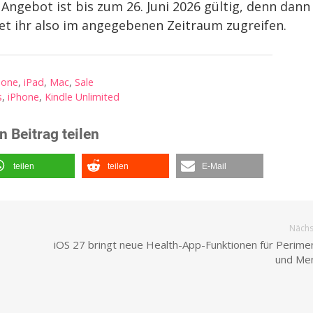
Angebot ist bis zum 26. Juni 2026 gültig, denn dann
tet ihr also im angegebenen Zeitraum zugreifen.
hone
,
iPad
,
Mac
,
Sale
s
,
iPhone
,
Kindle Unlimited
n Beitrag teilen
teilen
teilen
E-Mail
Nächst
iOS 27 bringt neue Health-App-Funktionen für Perim
und Me