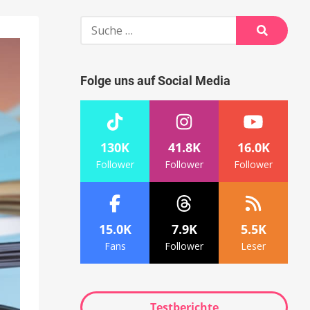
Suche
nach:
Suche
Folge uns auf Social Media
130K
41.8K
16.0K
Follower
Follower
Follower
15.0K
7.9K
5.5K
Fans
Follower
Leser
Testberichte