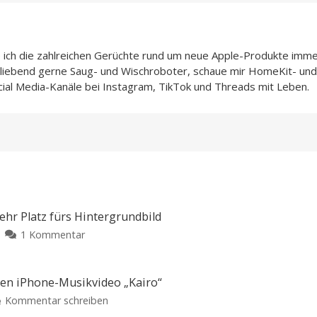
e ich die zahlreichen Gerüchte rund um neue Apple-Produkte imme
h liebend gerne Saug- und Wischroboter, schaue mir HomeKit- und
cial Media-Kanäle bei Instagram, TikTok und Threads mit Leben.
mehr Platz fürs Hintergrundbild
zu
1 Kommentar
iOS
27
macht
ren iPhone-Musikvideo „Kairo“
die
zu
Kommentar schreiben
Uhr
Apple