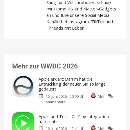
Saug- und Wischroboter, schaue
mir HomeKit- und Matter-Gadgets
an und fülle unsere Social Media-
Kanäle bei Instagram, TikTok und
Threads mit Leben.
Mehr zur WWDC 2026
Apple erklärt: Darum hat die
Entwicklung der neuen Siri so lange
gedauert
16. Juni 2026 - 20:00 Uhr
Mel
15 Kommentare
zu
Apple
erklärt:
Apple und Tesla: CarPlay-Integration
Darum
rückt näher
hat
16. Juni 2026 - 12:41 Uhr
Mel
die