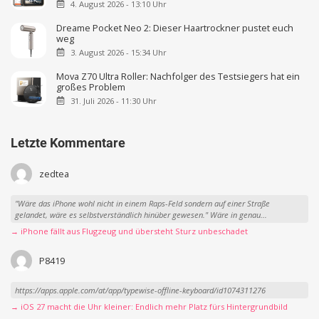
4. August 2026 - 13:10 Uhr
Dreame Pocket Neo 2: Dieser Haartrockner pustet euch
weg
3. August 2026 - 15:34 Uhr
Mova Z70 Ultra Roller: Nachfolger des Testsiegers hat ein
großes Problem
31. Juli 2026 - 11:30 Uhr
Letzte Kommentare
zedtea
"Wäre das iPhone wohl nicht in einem Raps-Feld sondern auf einer Straße
gelandet, wäre es selbstverständlich hinüber gewesen." Wäre in genau...
→ iPhone fällt aus Flugzeug und übersteht Sturz unbeschadet
P8419
https://apps.apple.com/at/app/typewise-offline-keyboard/id1074311276
→ iOS 27 macht die Uhr kleiner: Endlich mehr Platz fürs Hintergrundbild