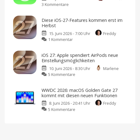
3 Kommentare
zu
Entwicklung
Apple
der
und
neuen
Diese iOS-27-Features kommen erst im
Tesla:
Siri
Herbst
CarPlay-
so
15. Juni 2026 - 7:00 Uhr
Freddy
Integration
lange
zu
1 Kommentar
rückt
gedauert
Diese
näher
Eine
radikale
iOS-
"Routenfreigabe"
Neuentwicklung
als
iOS 27: Apple spendiert AirPods neue
27-
Schlüssel
Einstellungsmöglichkeiten
für
Features
Teslas
Navigation
10. Juni 2026 - 8:30 Uhr
Marlene
kommen
zu
5 Kommentare
erst
iOS
im
27:
Herbst
WWDC 2026: macOS Golden Gate 27
Apple
Das
kommt mit diesen neuen Funktionen
steht
spendiert
auf
dem
8. Juni 2026 - 20:41 Uhr
Freddy
AirPods
Plan
zu
5 Kommentare
neue
WWDC
Einstellungsmöglichkeiten
2026:
Auch
ein
macOS
Equalizer
kommt
Golden
Gate