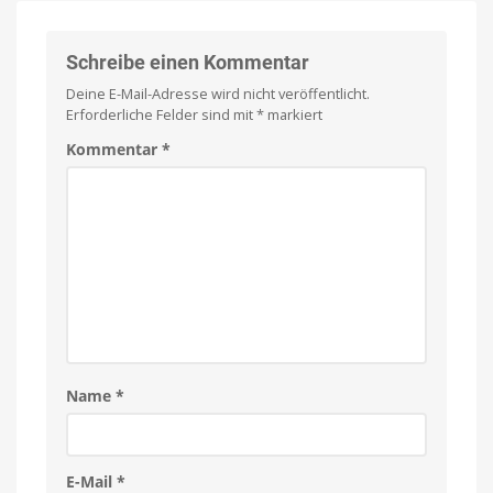
27
kommt
mit
Schreibe einen Kommentar
diesen
Deine E-Mail-Adresse wird nicht veröffentlicht.
neuen
Erforderliche Felder sind mit
*
markiert
Funktionen
Alles
Kommentar
*
neu
für
den
Mac
Name
*
E-Mail
*