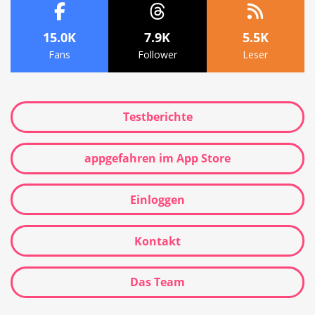
15.0K
7.9K
5.5K
Fans
Follower
Leser
Testberichte
appgefahren im App Store
Einloggen
Kontakt
Das Team