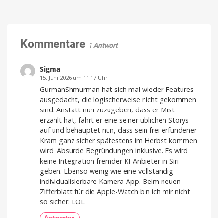
Family:
den
Sind
Markt
die
bringen
guten
Design
von
Angebote
Kommentare
Jony
1 Antwort
Ive
vorbei?
Große
Rabatte
Sigma
gibt
es
15. Juni 2026 um 11:17 Uhr
nicht
mehr
GurmanShmurman hat sich mal wieder Features
ausgedacht, die logischerweise nicht gekommen
sind. Anstatt nun zuzugeben, dass er Mist
erzählt hat, fährt er eine seiner üblichen Storys
auf und behauptet nun, dass sein frei erfundener
Kram ganz sicher spätestens im Herbst kommen
wird. Absurde Begründungen inklusive. Es wird
keine Integration fremder KI-Anbieter in Siri
geben. Ebenso wenig wie eine vollständig
individualisierbare Kamera-App. Beim neuen
Zifferblatt für die Apple-Watch bin ich mir nicht
so sicher. LOL
Antworten