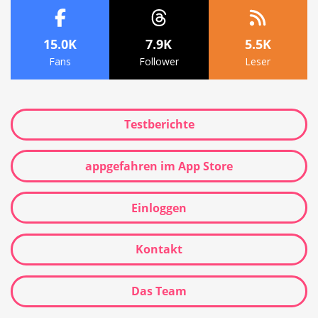
15.0K
7.9K
5.5K
Fans
Follower
Leser
Testberichte
appgefahren im App Store
Einloggen
Kontakt
Das Team