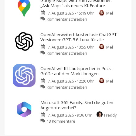
Google Maps wird zum Alleskönner:
Kostenloser
„Ask Maps“ als neues KI-Feature
neuer
7. August 2026 - 15:19 Uhr
Mel
Webradio-
zu
Kommentar schreiben
Dienst
Google
mit
Maps
Fokus
OpenAI erweitert kostenlose ChatGPT-
wird
auf
Versionen: GPT-5.6 Luna für alle
zum
Datenschutz
7. August 2026 - 13:55 Uhr
Mel
Alleskönner:
Keine
Werbung,
zu
Kommentar schreiben
„Ask
keine
Pop-
OpenAI
Maps“
Ups,
kein
erweitert
als
Tracking
OpenAI will KI-Lautsprecher in Puck-
kostenlose
neues
Größe auf den Markt bringen
ChatGPT-
KI-
7. August 2026 - 12:20 Uhr
Mel
Versionen:
Feature
zu
Kommentar schreiben
GPT-
Reiseplanung
2.0:
OpenAI
5.6
Echtzeit-
Preise,
will
Luna
Verspätungen
Microsoft 365 Family: Sind die guten
und
KI-
für
mehr
Angebote vorbei?
Lautsprecher
alle
7. August 2026 - 9:36 Uhr
Freddy
in
Ab
sofort
zu
13 Kommentare
Puck-
unbegrenzte
Text-
Microsoft
Größe
Chats
365
auf