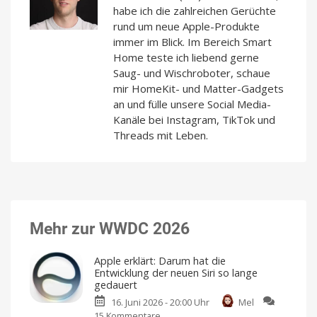
habe ich die zahlreichen Gerüchte
rund um neue Apple-Produkte
immer im Blick. Im Bereich Smart
Home teste ich liebend gerne
Saug- und Wischroboter, schaue
mir HomeKit- und Matter-Gadgets
an und fülle unsere Social Media-
Kanäle bei Instagram, TikTok und
Threads mit Leben.
Mehr zur WWDC 2026
Apple erklärt: Darum hat die
Entwicklung der neuen Siri so lange
gedauert
16. Juni 2026 - 20:00 Uhr
Mel
15 Kommentare
zu