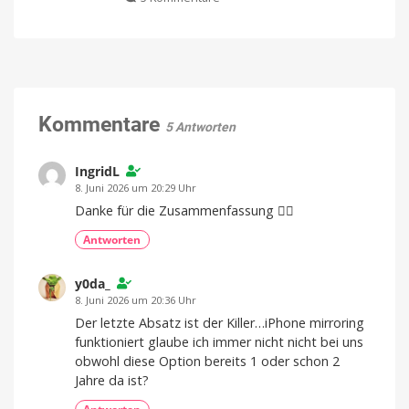
WWDC
Einstellungsmöglichkeiten
2026:
Auch
ein
macOS
Equalizer
kommt
Golden
Gate
27
kommt
Kommentare
5 Antworten
mit
diesen
neuen
IngridL
Funktionen
8. Juni 2026 um 20:29 Uhr
Alles
Danke für die Zusammenfassung 👍🏻
neu
für
den
Antworten
Mac
y0da_
8. Juni 2026 um 20:36 Uhr
Der letzte Absatz ist der Killer…iPhone mirroring
funktioniert glaube ich immer nicht nicht bei uns
obwohl diese Option bereits 1 oder schon 2
Jahre da ist?