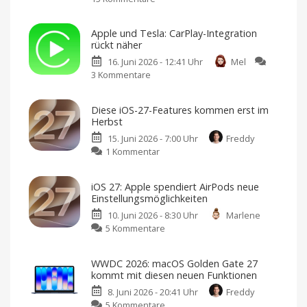
Apple
erklärt:
Apple und Tesla: CarPlay-Integration
Darum
rückt näher
hat
16. Juni 2026 - 12:41 Uhr
Mel
die
3 Kommentare
zu
Entwicklung
Apple
der
und
neuen
Diese iOS-27-Features kommen erst im
Tesla:
Siri
Herbst
CarPlay-
so
15. Juni 2026 - 7:00 Uhr
Freddy
Integration
lange
zu
1 Kommentar
rückt
gedauert
Diese
näher
Eine
radikale
iOS-
"Routenfreigabe"
Neuentwicklung
als
iOS 27: Apple spendiert AirPods neue
27-
Schlüssel
Einstellungsmöglichkeiten
für
Features
Teslas
Navigation
10. Juni 2026 - 8:30 Uhr
Marlene
kommen
zu
5 Kommentare
erst
iOS
im
27:
Herbst
WWDC 2026: macOS Golden Gate 27
Apple
Das
kommt mit diesen neuen Funktionen
steht
spendiert
auf
dem
8. Juni 2026 - 20:41 Uhr
Freddy
AirPods
Plan
zu
5 Kommentare
neue