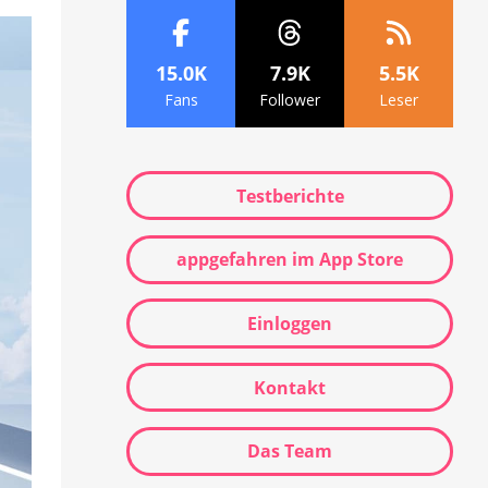
15.0K
7.9K
5.5K
Fans
Follower
Leser
Testberichte
appgefahren im App Store
Einloggen
Kontakt
Das Team