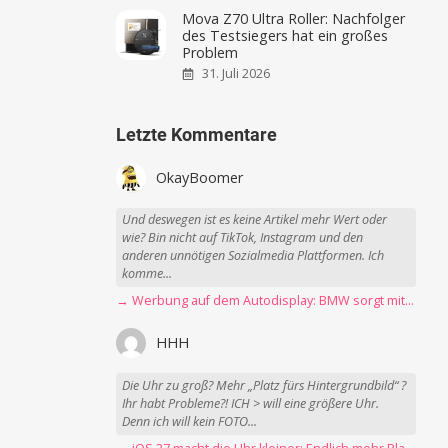
Mova Z70 Ultra Roller: Nachfolger
des Testsiegers hat ein großes
Problem
31. Juli 2026
Letzte Kommentare
OkayBoomer
Und deswegen ist es keine Artikel mehr Wert oder
wie? Bin nicht auf TikTok, Instagram und den
anderen unnötigen Sozialmedia Plattformen. Ich
komme...
→ Werbung auf dem Autodisplay: BMW sorgt mit Spider-Man-Werbung für scharfe Kritik
HHH
Die Uhr zu groß? Mehr „Platz fürs Hintergrundbild“ ?
Ihr habt Probleme?! ICH > will eine größere Uhr.
Denn ich will kein FOTO...