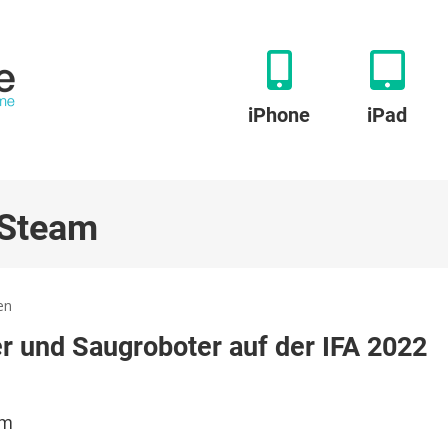
iPhone
iPad
 Steam
zu
en
Dreame:
 und Saugroboter auf der IFA 2022
Neuer
Akkustaubsauger
und
Saugroboter
am
auf