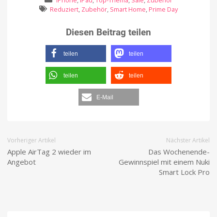
iPhone
,
iPad
,
Top-Thema
,
Sale
,
Zubehör
Reduziert
,
Zubehör
,
Smart Home
,
Prime Day
Diesen Beitrag teilen
teilen
teilen
teilen
teilen
E-Mail
Vorheriger Artikel
Nächster Artikel
Apple AirTag 2 wieder im
Das Wochenende-
Angebot
Gewinnspiel mit einem Nuki
Smart Lock Pro