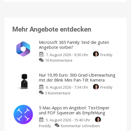
Mehr Angebote entdecken
Microsoft 365 Family: Sind die guten
Angebote vorbei?
7. August 2026 - 9:36 Uhr
Freddy
zu
10 Kommentare
Microsoft
365
Nur 19,99 Euro: 360-Grad-Überwachung
Family:
mit der Blink Mini Pan-Tilt Kamera
Sind
6. August 2026 - 7:34 Uhr
Freddy
die
zu
3 Kommentare
guten
Nur
Angebote
19,99
vorbei?
5 Mac-Apps im Angebot: TextSniper
Euro:
Große
und PDF Squeezer als Empfehlung
Rabatte
360-
gibt
es
5. August 2026 - 15:40 Uhr
Grad-
nicht
mehr
zu
Freddy
Kommentar schreiben
Überwachung