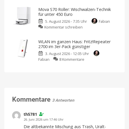
5
mit
Mac-
der
Mova S70 Roller: Wischwalzen-Technik
Apps
Blink
für unter 450 Euro
im
Mini
5. August 2026 - 7:35 Uhr
Fabian
Angebot:
Pan-
zu
Kommentar schreiben
TextSniper
Tilt
Mova
und
Kamera
S70
PDF
Kostet
WLAN im ganzen Haus: Fritz!Repeater
sonst
Roller:
Squeezer
39,99
2700 im 3er-Pack günstiger
Euro
Wischwalzen-
als
3. August 2026 - 12:05 Uhr
Technik
Empfehlung
zu
Fabian
8 Kommentare
für
Neue
Aktion
WLAN
unter
bei
BundleHunt
im
450
ganzen
Euro
Haus:
Endlich
ein
Fritz!Repeater
ordentlicher
Preis
2700
im
Kommentare
3 Antworten
3er-
Pack
günstiger
th5781
Kompatibel
26. Juni 2026 um 17:46 Uhr
mit
eurer
Die altbekannte Mischung aus Trash, Uralt-
Fritz!Box