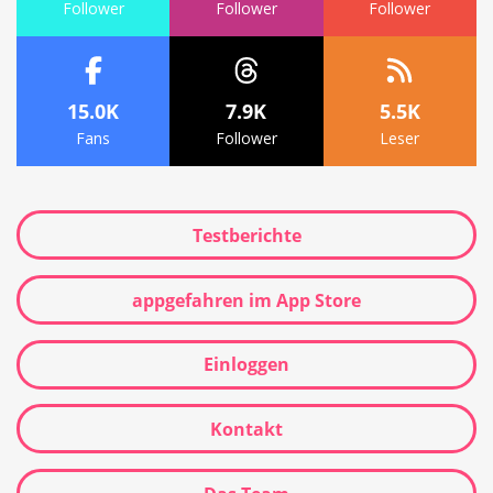
Follower
Follower
Follower
15.0K
7.9K
5.5K
Fans
Follower
Leser
Testberichte
appgefahren im App Store
Einloggen
Kontakt