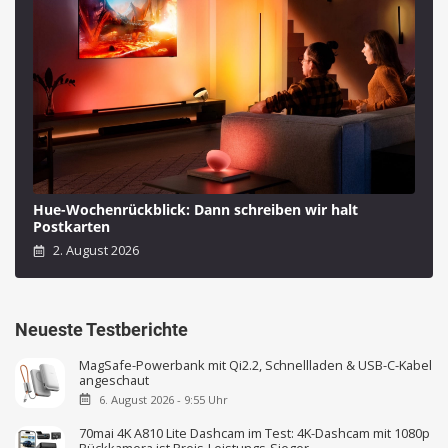
Hue-Wochenrückblick: Dann schreiben wir halt
Postkarten
2. August 2026
Neueste Testberichte
MagSafe-Powerbank mit Qi2.2, Schnellladen & USB-C-Kabel
angeschaut
6. August 2026 - 9:55 Uhr
70mai 4K A810 Lite Dashcam im Test: 4K-Dashcam mit 1080p
Rückkamera ist Preis-Leistungs-Sieger