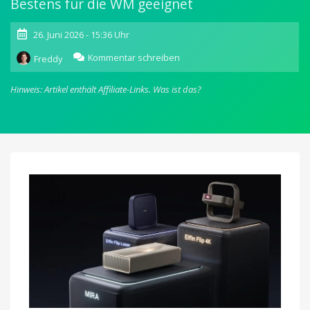
Bestens für die WM geeignet
26. Juni 2026 - 15:36 Uhr
zu
Kommentar schreiben
Freddy
Beamer
von
Hinweis: Artikel enthält Affiliate-Links.
Was ist das?
XGIMI:
Neue
Elfin
Flip
Serie
&
letzte
Prime-
Angebote