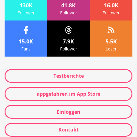
130K
41.8K
16.0K
Follower
Follower
Follower
15.0K
7.9K
5.5K
Fans
Follower
Leser
Testberichte
appgefahren im App Store
Einloggen
Kontakt