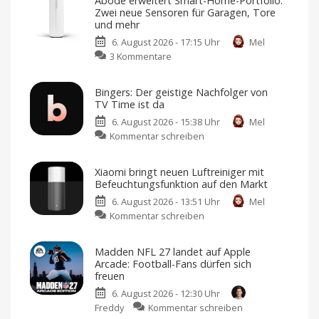
Abode erweitert Smart-Home-Portfolio:
2.
Zwei neue Sensoren für Garagen, Tore
Generation:
und mehr
Verbesserte
6. August 2026 - 17:15 Uhr
Mel
ANC-
zu
3 Kommentare
Kopfhörer
Abode
mit
erweitert
frischem
Bingers: Der geistige Nachfolger von
Smart-
Design
TV Time ist da
Home-
und
6. August 2026 - 15:38 Uhr
Mel
Portfolio:
neuen
zu
Kommentar schreiben
Zwei
Farben
Bingers:
neue
Jetzt
für
Der
Sensoren
349,95
Xiaomi bringt neuen Luftreiniger mit
Euro
geistige
für
vorbestellen
Befeuchtungsfunktion auf den Markt
Nachfolger
Garagen,
6. August 2026 - 13:51 Uhr
Mel
von
Tore
zu
Kommentar schreiben
TV
und
Xiaomi
Time
mehr
bringt
ist
Kompatibel
Madden NFL 27 landet auf Apple
mit
neuen
da
Apple
Arcade: Football-Fans dürfen sich
Home
Luftreiniger
Mehr
freuen
als
mit
nur
eine
6. August 2026 - 12:30 Uhr
Befeuchtungsfunktion
Watchlist
zu
Freddy
Kommentar schreiben
auf