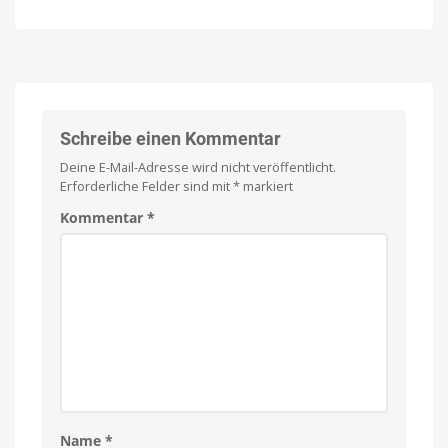
Madden
den
NFL
Markt
27
Preis
und
landet
Verfügbarkeit
noch
auf
offen
Apple
Arcade:
Football-
Schreibe einen Kommentar
Fans
Deine E-Mail-Adresse wird nicht veröffentlicht.
dürfen
Erforderliche Felder sind mit
*
markiert
sich
freuen
Kommentar
*
American
Football
für
iPhone
und
iPad
Name
*