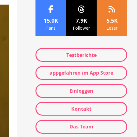
15.0K
7.9K
5.5K
Fans
Follower
Leser
Testberichte
appgefahren im App Store
Einloggen
Kontakt
Das Team