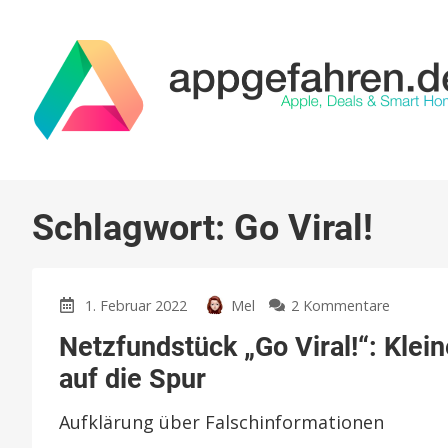
Schlagwort:
Go Viral!
zu
1. Februar 2022
Mel
2 Kommentare
Netzfun
Netzfundstück „Go Viral!“: Kl
„Go
Viral!“:
auf die Spur
Kleines
Browser
Aufklärung über Falschinformationen
Game