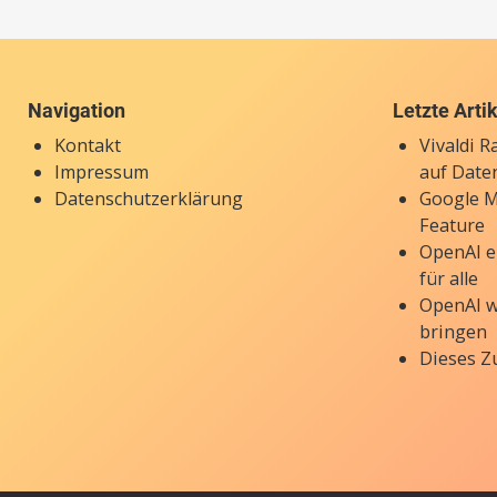
Navigation
Letzte Arti
Kontakt
Vivaldi 
Impressum
auf Date
Datenschutzerklärung
Google M
Feature
OpenAI e
für alle
OpenAI w
bringen
Dieses Z