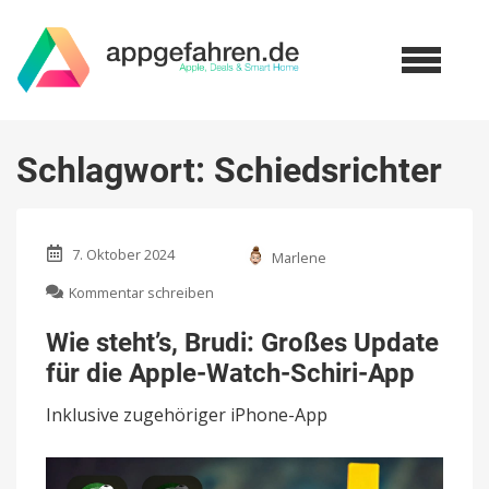
Schlagwort:
Schiedsrichter
7. Oktober 2024
Marlene
zu
Kommentar schreiben
Wie
steht’s,
Wie steht’s, Brudi: Großes Update
Brudi:
für die Apple-Watch-Schiri-App
Großes
Update
Inklusive zugehöriger iPhone-App
für
die
Apple-
Watch-