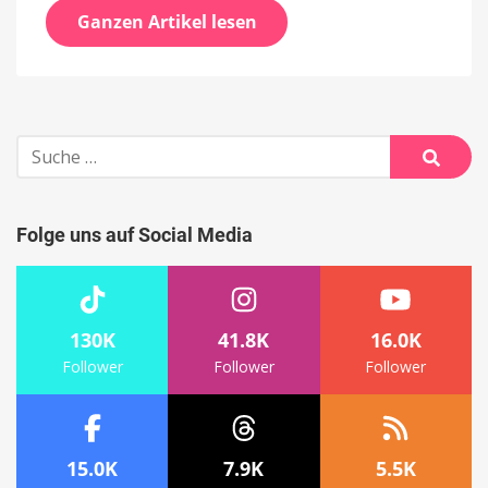
Ganzen Artikel lesen
Suche
nach:
Suche
Folge uns auf Social Media
130K
41.8K
16.0K
Follower
Follower
Follower
15.0K
7.9K
5.5K