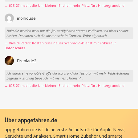
→ iOS 27 macht die Uhr kleiner: Endlich mehr Platz fürs Hintergrundbild
moniduse
Naja die werden wohl nur die frei verfügbaren steams verlinken und nichts selber
hosten. Da halten sich die Kosten sehr in Grenzen. Wäre eigentlich...
→ Vivaldi Radio: Kostenloser neuer Webradio-Dienst mit Fokus auf
Datenschutz
Fireblade2
Ich würde eine variable Größe der Icons und der Tastatur mit mehr Fehlertoleranz
begrüßen. Ständig tippe ich mit meinen „kleinen“...
→ iOS 27 macht die Uhr kleiner: Endlich mehr Platz fürs Hintergrundbild
Über appgefahren.de
appgefahren.de ist deine erste Anlaufstelle für Apple-News,
Gerüchte und Analysen. Smart Home Zubehör und smarte