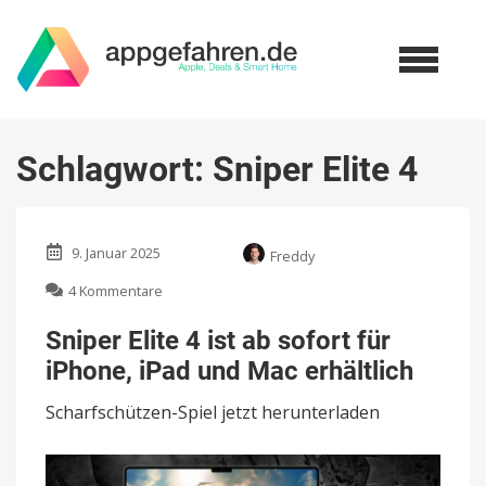
Schlagwort:
Sniper Elite 4
9. Januar 2025
Freddy
zu
4 Kommentare
Sniper
Elite
Sniper Elite 4 ist ab sofort für
4
iPhone, iPad und Mac erhältlich
ist
ab
Scharfschützen-Spiel jetzt herunterladen
sofort
für
iPhone,
iPad