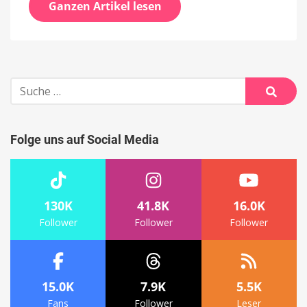
Ganzen Artikel lesen
Suche
nach:
Suche
Folge uns auf Social Media
130K
41.8K
16.0K
Follower
Follower
Follower
15.0K
7.9K
5.5K
Fans
Follower
Leser