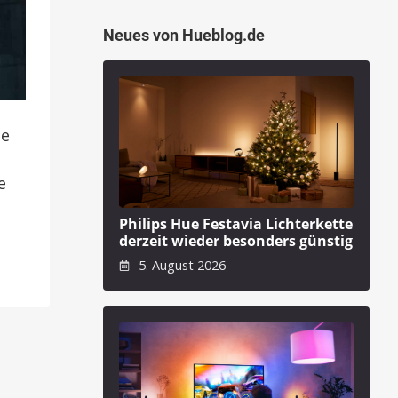
Neues von Hueblog.de
he
e
Philips Hue Festavia Lichterkette
derzeit wieder besonders günstig
5. August 2026