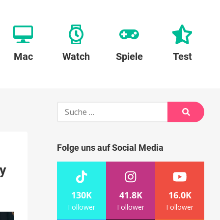
Mac
Watch
Spiele
Test
Suche
nach:
Suche
Folge uns auf Social Media
ny
130K
41.8K
16.0K
Follower
Follower
Follower