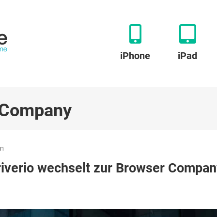
iPhone
iPad
 Company
zu
en
Apple:
riverio wechselt zur Browser Compa
Safari-
Designer
Marco
Triverio
wechselt