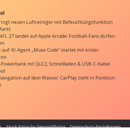
kel
ringt neuen Luftreiniger mit Befeuchtungsfunktion
Markt
FL 27 landet auf Apple Arcade: Football-Fans dürfen
en
 auf: KI-Agent „Muse Code“ startet mit erster
ion
Powerbank mit Qi2.2, Schnellladen & USB-C-Kabel
aut
avigation auf dem Wasser: CarPlay zieht in Pontoon-
n
g
Stock Fotos by DepositPhotos
Datenschutz-Einstellungen