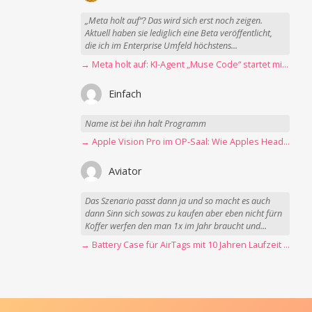
„Meta holt auf“? Das wird sich erst noch zeigen.
Aktuell haben sie lediglich eine Beta veröffentlicht,
die ich im Enterprise Umfeld höchstens...
→ Meta holt auf: KI-Agent „Muse Code“ startet mit erster Betaversion
Einfach
Name ist bei ihn halt Programm
→ Apple Vision Pro im OP-Saal: Wie Apples Headset Operationen beschleunigt
Aviator
Das Szenario passt dann ja und so macht es auch
dann Sinn sich sowas zu kaufen aber eben nicht fürn
Koffer werfen den man 1x im Jahr braucht und...
→ Battery Case für AirTags mit 10 Jahren Laufzeit jetzt nur 12,89 Euro