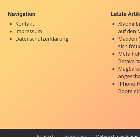
Navigation
Letzte Arti
Kontakt
Xiaomi b
Impressum
auf den 
Datenschutzerklärung
Madden N
sich freu
Meta holt
Betavers
MagSafe-
angesch
iPhone-N
Boote ei
Kontakt
Impressum
Datenschutzerklärun