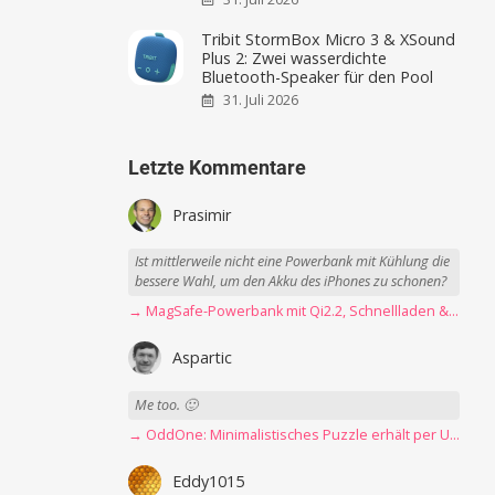
Tribit StormBox Micro 3 & XSound
Plus 2: Zwei wasserdichte
Bluetooth-Speaker für den Pool
31. Juli 2026
Letzte Kommentare
Prasimir
Ist mittlerweile nicht eine Powerbank mit Kühlung die
bessere Wahl, um den Akku des iPhones zu schonen?
→ MagSafe-Powerbank mit Qi2.2, Schnellladen & USB-C-Kabel angeschaut
Aspartic
Me too. 🙂
→ OddOne: Minimalistisches Puzzle erhält per Update 150 neue Level
Eddy1015