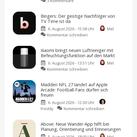
zu
3 Kommentare
Abode
erweitert
Bingers: Der geistige Nachfolger von
Smart-
TV Time ist da
Home-
6. August 2026 - 15:38 Uhr
Mel
Portfolio:
zu
Kommentar schreiben
Zwei
Bingers:
neue
Der
Sensoren
Xiaomi bringt neuen Luftreiniger mit
geistige
für
Befeuchtungsfunktion auf den Markt
Nachfolger
Garagen,
6. August 2026 - 13:51 Uhr
Mel
von
Tore
zu
Kommentar schreiben
TV
und
Xiaomi
Time
mehr
bringt
ist
Kompatibel
Madden NFL 27 landet auf Apple
mit
neuen
da
Apple
Arcade: Football-Fans dürfen sich
Home
Luftreiniger
Mehr
freuen
als
mit
nur
eine
6. August 2026 - 12:30 Uhr
Befeuchtungsfunktion
Watchlist
zu
Freddy
Kommentar schreiben
auf
Madden
den
NFL
Markt
Above: Neue Wander-App hilft bei
27
Preis
Planung, Orientierung und Erinnerungen
und
landet
Verfügbarkeit
noch
5. August 2026 - 18:00 Uhr
Mel