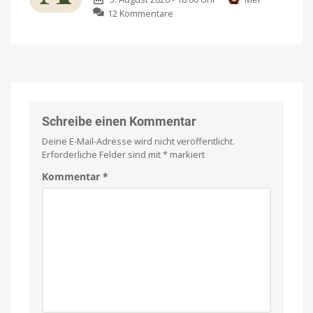
auf
offen
zu
12 Kommentare
Apple
Above:
Arcade:
Neue
Football-
Wander-
Fans
App
dürfen
hilft
sich
bei
freuen
Planung,
American
Football
Orientierung
Schreibe einen Kommentar
für
iPhone
und
und
Deine E-Mail-Adresse wird nicht veröffentlicht.
iPad
Erinnerungen
Erforderliche Felder sind mit
*
markiert
Fairer
Einmalkauf
für
Kommentar
*
unbegrenzte
Wanderungen