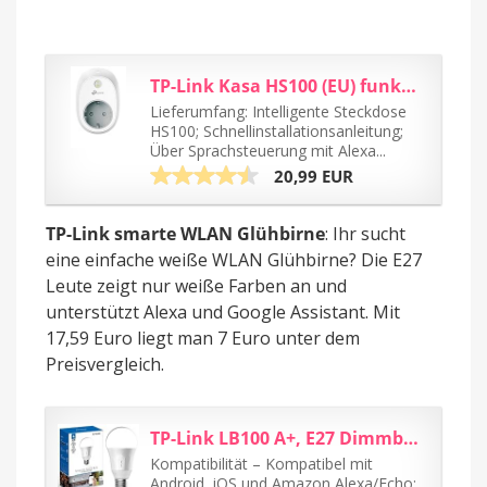
TP-Link Kasa HS100 (EU) funktionieren mit Alexa Smart Home WLAN Steckdose...
Lieferumfang: Intelligente Steckdose
HS100; Schnellinstallationsanleitung;
Über Sprachsteuerung mit Alexa...
20,99 EUR
TP-Link smarte WLAN Glühbirne
: Ihr sucht
eine einfache weiße WLAN Glühbirne? Die E27
Leute zeigt nur weiße Farben an und
unterstützt Alexa und Google Assistant. Mit
17,59 Euro liegt man 7 Euro unter dem
Preisvergleich.
TP-Link LB100 A+, E27 Dimmbare Intelligente WLAN-LED Glühbirne, Plastik, 7 watts...
Kompatibilität – Kompatibel mit
Android, iOS und Amazon Alexa/Echo;