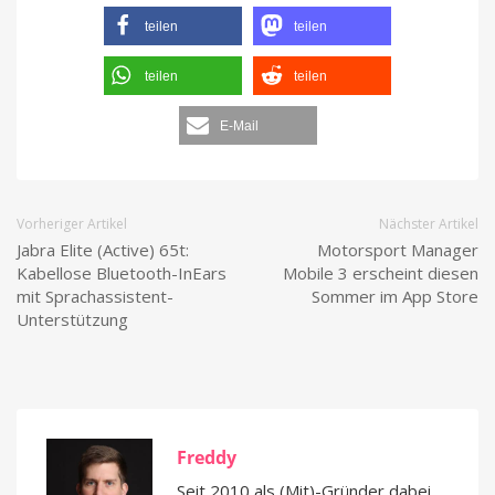
teilen
teilen
teilen
teilen
E-Mail
Vorheriger Artikel
Nächster Artikel
Jabra Elite (Active) 65t:
Motorsport Manager
Kabellose Bluetooth-InEars
Mobile 3 erscheint diesen
mit Sprachassistent-
Sommer im App Store
Unterstützung
Freddy
Seit 2010 als (Mit)-Gründer dabei,