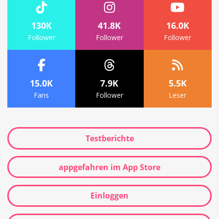
130K
41.8K
16.0K
Follower
Follower
Follower
15.0K
7.9K
5.5K
Fans
Follower
Leser
Testberichte
appgefahren im App Store
Einloggen