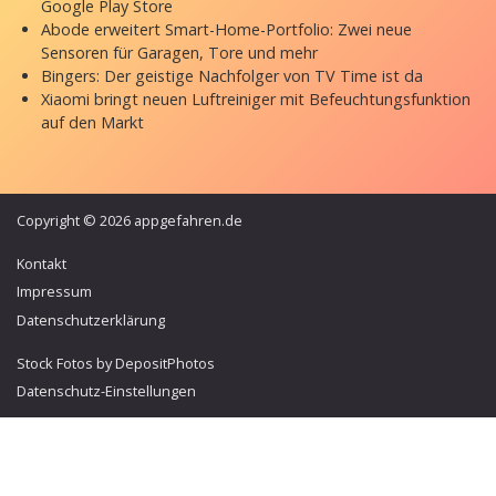
Google Play Store
Abode erweitert Smart-Home-Portfolio: Zwei neue
Sensoren für Garagen, Tore und mehr
Bingers: Der geistige Nachfolger von TV Time ist da
Xiaomi bringt neuen Luftreiniger mit Befeuchtungsfunktion
auf den Markt
Copyright © 2026 appgefahren.de
Kontakt
Impressum
Datenschutzerklärung
Stock Fotos by DepositPhotos
Datenschutz-Einstellungen