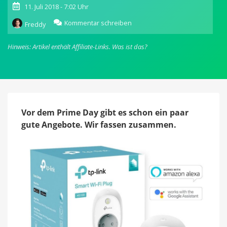
11. Juli 2018 - 7:02 Uhr
zu
Kommentar schreiben
Freddy
Amazon-
Angebote:
Hinweis: Artikel enthält Affiliate-Links.
Was ist das?
Smarte
Steckdose
von
TP-
Link
&
Dashcams
Vor dem Prime Day gibt es schon ein paar
von
gute Angebote. Wir fassen zusammen.
YI