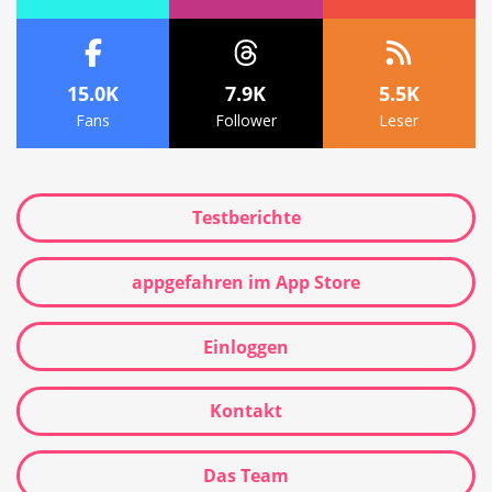
15.0K
7.9K
5.5K
Fans
Follower
Leser
Testberichte
appgefahren im App Store
Einloggen
Kontakt
Das Team