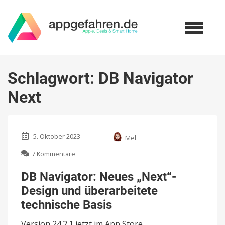
Schlagwort:
DB Navigator
Next
5. Oktober 2023
Mel
zu
7 Kommentare
DB
Navigator:
DB Navigator: Neues „Next“-
Neues
Design und überarbeitete
„Next“-
Design
technische Basis
und
überarbeitete
Version 24.2.1 jetzt im App Store