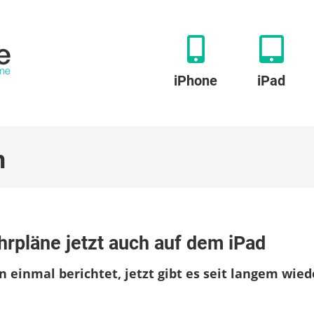
iPhone
iPad
n
u
bfahrtsmonitor:
hrpläne jetzt auch auf dem iPad
altestellenfahrpläne
etzt
 einmal berichtet, jetzt gibt es seit langem wied
uch
uf
dem