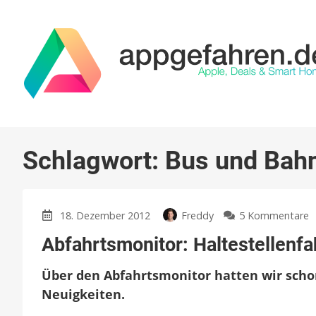
Schlagwort:
Bus und Bah
z
18. Dezember 2012
Freddy
5 Kommentare
A
Abfahrtsmonitor: Haltestellenfa
H
j
Über den Abfahrtsmonitor hatten wir schon
a
a
Neuigkeiten.