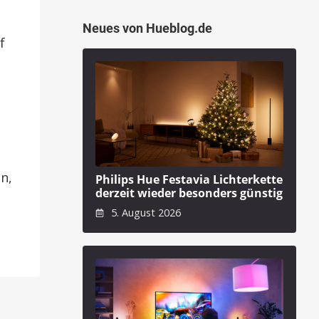
Neues von Hueblog.de
f
n,
Philips Hue Festavia Lichterkette
derzeit wieder besonders günstig
5. August 2026