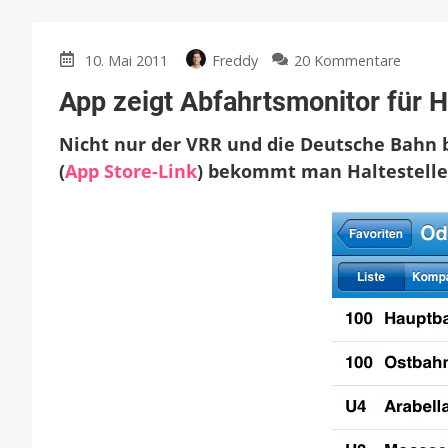
zu
10. Mai 2011
Freddy
20 Kommentare
App
App zeigt Abfahrtsmonitor für H
zeigt
Abfahr
Nicht nur der VRR und die Deutsche Bahn 
für
Haltest
(
App Store-Link
) bekommt man Haltestellen
an