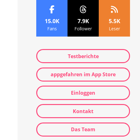
15.0K
7.9K
5.5K
Fans
Follower
Leser
Testberichte
appgefahren im App Store
Einloggen
Kontakt
Das Team