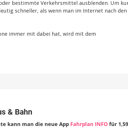
 oder bestimmte Verkehrsmittel ausblenden. Um ku
deutig schneller, als wenn man im Internet nach den
hone immer mit dabei hat, wird mit dem
u
ahrplan
us & Bahn
INFO
–
heute kann man die neue App
Fahrplan INFO
für 1,5
uskunft