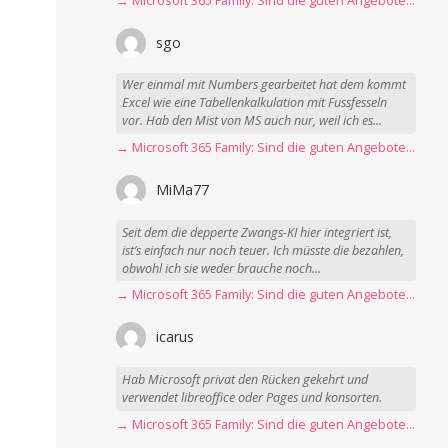
→ Microsoft 365 Family: Sind die guten Angebote vorbei?
sgo
Wer einmal mit Numbers gearbeitet hat dem kommt
Excel wie eine Tabellenkalkulation mit Fussfesseln
vor. Hab den Mist von MS auch nur, weil ich es...
→ Microsoft 365 Family: Sind die guten Angebote vorbei?
MiMa77
Seit dem die depperte Zwangs-KI hier integriert ist,
ist’s einfach nur noch teuer. Ich müsste die bezahlen,
obwohl ich sie weder brauche noch...
→ Microsoft 365 Family: Sind die guten Angebote vorbei?
icarus
Hab Microsoft privat den Rücken gekehrt und
verwendet libreoffice oder Pages und konsorten.
→ Microsoft 365 Family: Sind die guten Angebote vorbei?