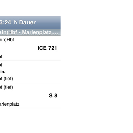
ür
Bus
&
Bahn