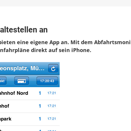
altestellen an
tsmonitor
bieten eine eigene App an. Mit dem Abfahrtsmoni
ellen
fahrpläne direkt auf sein iPhone.