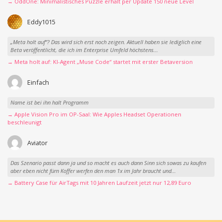
→ OddOne: Minimalistisches Puzzle erhält per Update 150 neue Level
Eddy1015
„Meta holt auf“? Das wird sich erst noch zeigen. Aktuell haben sie lediglich eine
Beta veröffentlicht, die ich im Enterprise Umfeld höchstens...
→ Meta holt auf: KI-Agent „Muse Code“ startet mit erster Betaversion
Einfach
Name ist bei ihn halt Programm
→ Apple Vision Pro im OP-Saal: Wie Apples Headset Operationen
beschleunigt
Aviator
Das Szenario passt dann ja und so macht es auch dann Sinn sich sowas zu kaufen
aber eben nicht fürn Koffer werfen den man 1x im Jahr braucht und...
→ Battery Case für AirTags mit 10 Jahren Laufzeit jetzt nur 12,89 Euro