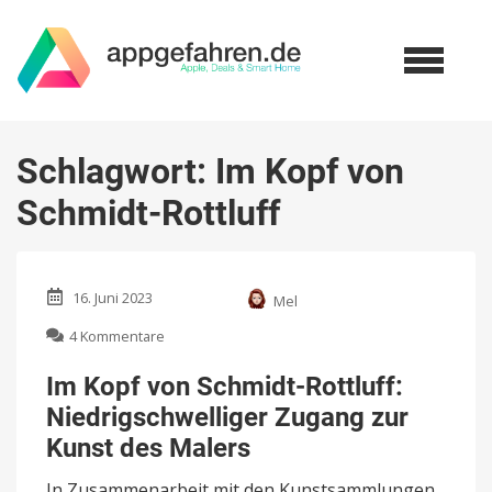
Schlagwort:
Im Kopf von
Schmidt-Rottluff
16. Juni 2023
Mel
zu
4 Kommentare
Im
Kopf
Im Kopf von Schmidt-Rottluff:
von
Niedrigschwelliger Zugang zur
Schmidt-
Rottluff:
Kunst des Malers
Niedrigschwelliger
Zugang
In Zusammenarbeit mit den Kunstsammlungen