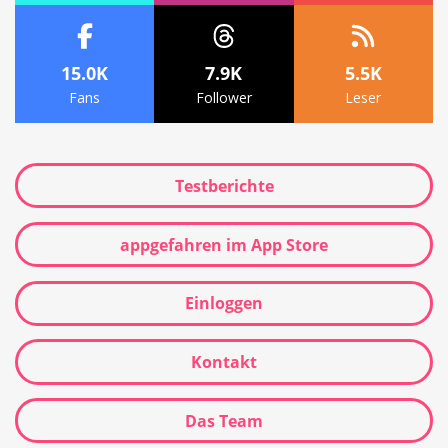
15.0K
7.9K
5.5K
Fans
Follower
Leser
Testberichte
appgefahren im App Store
Einloggen
Kontakt
Das Team