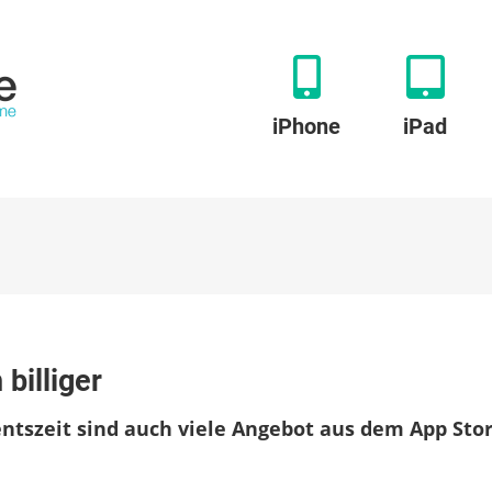
iPhone
iPad
r
 billiger
hone-
iele
entszeit sind auch viele Angebot aus dem App Sto
zt
utlich
liger