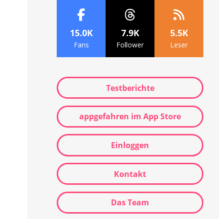
15.0K
7.9K
5.5K
Fans
Follower
Leser
Testberichte
appgefahren im App Store
Einloggen
Kontakt
Das Team