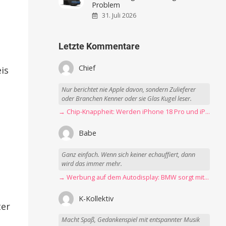
Problem
31. Juli 2026
Letzte Kommentare
Chief
is
Nur berichtet nie Apple davon, sondern Zulieferer
oder Branchen Kenner oder sie Glas Kugel leser.
→ Chip-Knappheit: Werden iPhone 18 Pro und iPhone Ultra rechtzeitig fertig?
Babe
Ganz einfach. Wenn sich keiner echauffiert, dann
wird das immer mehr.
→ Werbung auf dem Autodisplay: BMW sorgt mit Spider-Man-Werbung für scharfe Kritik
K-Kollektiv
ter
Macht Spaß, Gedankenspiel mit entspannter Musik