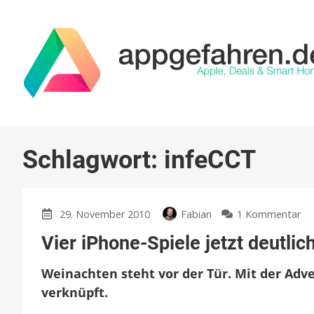
Schlagwort:
infeCCT
zu
29. November 2010
Fabian
1 Kommentar
Vie
Vier iPhone-Spiele jetzt deutlich
iP
Sp
Weinachten steht vor der Tür. Mit der Adv
jet
de
verknüpft.
bil