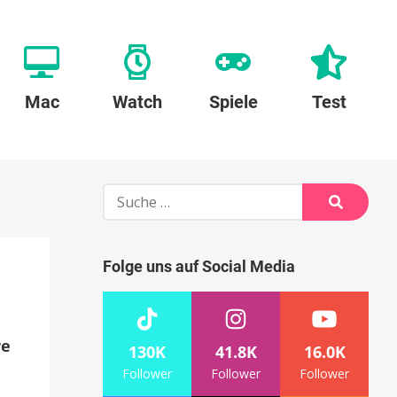
Mac
Watch
Spiele
Test
Suche
nach:
Suche
Folge uns auf Social Media
re
130K
41.8K
16.0K
Follower
Follower
Follower