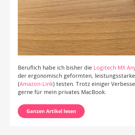
Beruflich habe ich bisher die
Logitech MX An
der ergonomisch geformten, leistungsstarke
(
Amazon-Link
) testen. Trotz einiger Verbes
gerne für mein privates MacBook.
Ganzen Artikel lesen