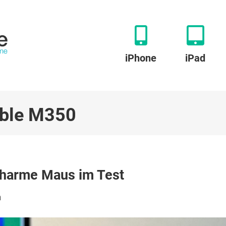
iPhone
iPad
bble M350
u
ogitech
charme Maus im Test
ebble
350:
h
eräuscharme
aus
m