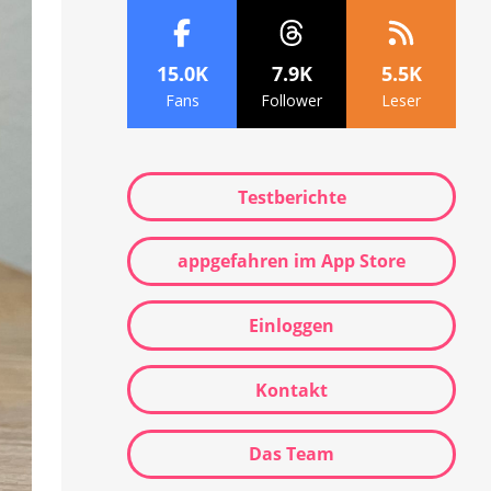
15.0K
7.9K
5.5K
Fans
Follower
Leser
Testberichte
appgefahren im App Store
Einloggen
Kontakt
Das Team