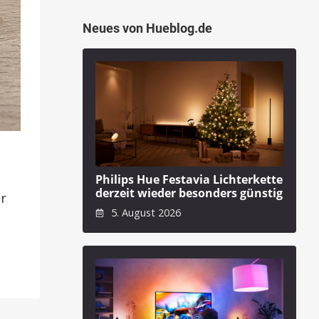
Neues von Hueblog.de
t
Philips Hue Festavia Lichterkette
derzeit wieder besonders günstig
hr
5. August 2026