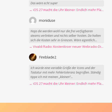
Das wäre echt super
→ iOS 27 macht die Uhr kleiner: Endlich mehr Platz fürs Hintergrundbild
moniduse
Naja die werden wohl nur die frei verfügbaren
steams verlinken und nichts selber hosten. Da halten
sich die Kosten sehr in Grenzen. Wäre eigentlich...
→ Vivaldi Radio: Kostenloser neuer Webradio-Dienst mit Fokus auf Datenschutz
Fireblade2
Ich würde eine variable Größe der Icons und der
Tastatur mit mehr Fehlertoleranz begrüßen. Ständig
tippe ich mit meinen „kleinen“...
→ iOS 27 macht die Uhr kleiner: Endlich mehr Platz fürs Hintergrundbild