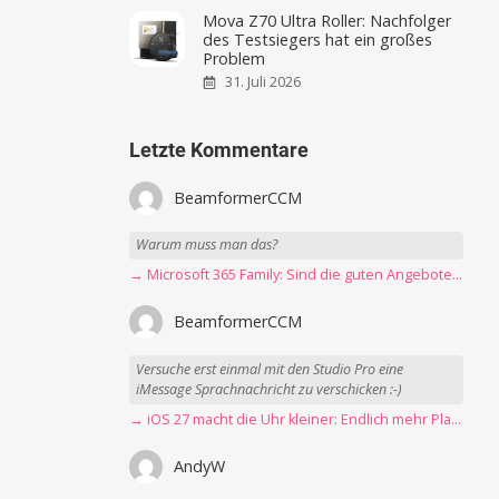
Mova Z70 Ultra Roller: Nachfolger
des Testsiegers hat ein großes
Problem
31. Juli 2026
Letzte Kommentare
BeamformerCCM
Warum muss man das?
→ Microsoft 365 Family: Sind die guten Angebote vorbei?
BeamformerCCM
Versuche erst einmal mit den Studio Pro eine
iMessage Sprachnachricht zu verschicken :-)
→ iOS 27 macht die Uhr kleiner: Endlich mehr Platz fürs Hintergrundbild
AndyW