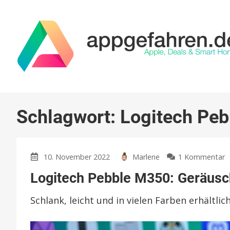
Schlagwort:
Logitech Pe
z
10. November 2022
Marlene
1 Kommentar
L
Logitech Pebble M350: Geräus
P
M
Schlank, leicht und in vielen Farben erhältlic
G
M
i