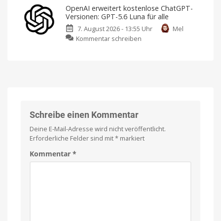
Maps
Fokus
OpenAI erweitert kostenlose ChatGPT-
wird
auf
Versionen: GPT-5.6 Luna für alle
zum
Datenschutz
7. August 2026 - 13:55 Uhr
Mel
Alleskönner:
Keine
Werbung,
zu
Kommentar schreiben
„Ask
keine
Pop-
OpenAI
Maps“
Ups,
kein
erweitert
als
Tracking
kostenlose
neues
ChatGPT-
KI-
Versionen:
Feature
GPT-
Reiseplanung
2.0:
5.6
Echtzeit-
Preise,
Luna
Schreibe einen Kommentar
Verspätungen
und
für
mehr
Deine E-Mail-Adresse wird nicht veröffentlicht.
alle
Erforderliche Felder sind mit
*
markiert
Ab
sofort
unbegrenzte
Kommentar
*
Text-
Chats