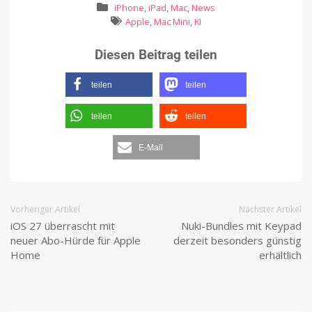
iPhone
,
iPad
,
Mac
,
News
Apple
,
Mac Mini
,
KI
Diesen Beitrag teilen
teilen
teilen
teilen
teilen
E-Mail
Vorheriger Artikel
Nächster Artikel
iOS 27 überrascht mit
Nuki-Bundles mit Keypad
neuer Abo-Hürde für Apple
derzeit besonders günstig
Home
erhältlich