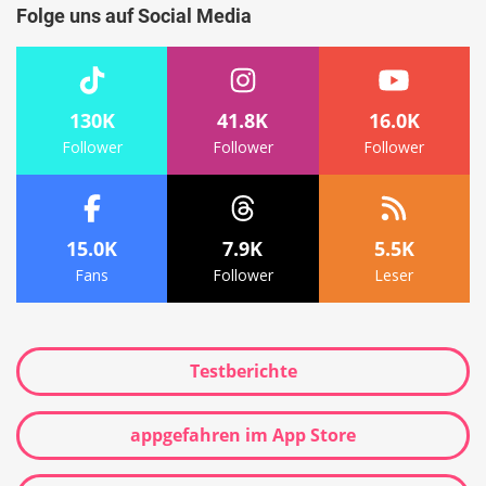
Folge uns auf Social Media
130K
41.8K
16.0K
Follower
Follower
Follower
15.0K
7.9K
5.5K
Fans
Follower
Leser
Testberichte
appgefahren im App Store