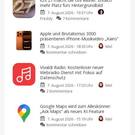
iOS 27 macht die Uhr kleiner: Endlich
mehr Platz fürs Hintergrundbild
7. August 2026 - 19:37 Uhr
zu
Freddy
7 Kommentare
iOS
27
Apple und Brutalismus 3000
macht
präsentieren iPhone-Musikvideo „Kairo“
die
7. August 2026 - 18:30 Uhr
Mel
Uhr
zu
Kommentar schreiben
kleiner:
Apple
Endlich
und
mehr
Vivaldi Radio: Kostenloser neuer
Brutalismus
Platz
Webradio-Dienst mit Fokus auf
3000
fürs
Datenschutz
präsentieren
Hintergrundbild
7. August 2026 - 17:20 Uhr
Mel
iPhone-
So
könnt
zu
2 Kommentare
Musikvideo
ihr
die
Vivaldi
„Kairo“
Funktion
aktivieren
Radio:
Ausschließlich
Google Maps wird zum Alleskönner:
mit
Kostenloser
dem
„Ask Maps“ als neues KI-Feature
iPhone
neuer
17
Pro
7. August 2026 - 15:19 Uhr
Mel
Webradio-
Max
zu
gedreht
Kommentar schreiben
Dienst
Google
mit