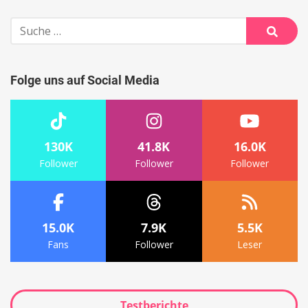
Suche
nach:
Suche
Folge uns auf Social Media
130K
41.8K
16.0K
Follower
Follower
Follower
15.0K
7.9K
5.5K
Fans
Follower
Leser
Testberichte