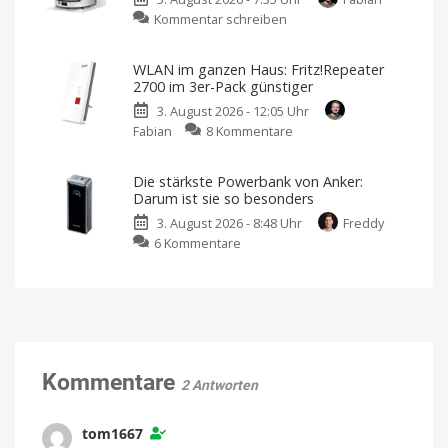
Angebot:
Pan-
zu
Kommentar schreiben
TextSniper
Tilt
Mova
und
Kamera
S70
PDF
Kostet
WLAN im ganzen Haus: Fritz!Repeater
sonst
Roller:
Squeezer
39,99
2700 im 3er-Pack günstiger
Euro
Wischwalzen-
als
3. August 2026 - 12:05 Uhr
Technik
Empfehlung
zu
Fabian
8 Kommentare
für
Neue
Aktion
WLAN
unter
bei
BundleHunt
im
450
Die stärkste Powerbank von Anker:
ganzen
Euro
Darum ist sie so besonders
Haus:
Endlich
ein
3. August 2026 - 8:48 Uhr
Freddy
Fritz!Repeater
ordentlicher
Preis
zu
6 Kommentare
2700
Die
im
stärkste
3er-
Powerbank
Pack
von
günstiger
Anker:
Kompatibel
mit
Darum
eurer
Fritz!Box
ist
Kommentare
2 Antworten
sie
so
besonders
tom1667
Jetzt