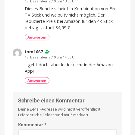
18. Dezember 2019 um 13:53 Uhr
im
Angebot
Dieses Bundle scheint in Kombination von Fire
kaufen
TV Stick und waipu.tv nicht möglich. Der
reduzierte Preis bei Amazon für den 4K Stick
beträgt aktuell 34,99 €.
Antworten
tom1667
18. Dezember 2019 um 14:05 Uhr
…geht doch, aber leider nicht in der Amazon
App!
Antworten
Schreibe einen Kommentar
Deine E-Mail-Adresse wird nicht veröffentlicht.
Erforderliche Felder sind mit
*
markiert
Kommentar
*