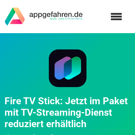
Fire TV Stick: Jetzt im Paket
mit TV-Streaming-Dienst
reduziert erhältlich