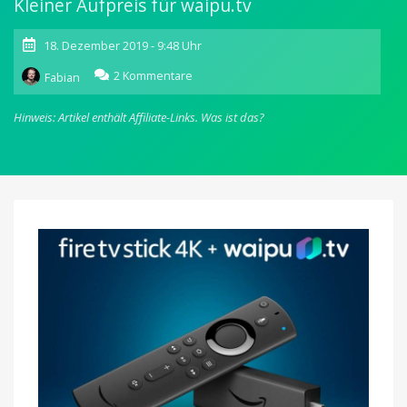
Kleiner Aufpreis für waipu.tv
18. Dezember 2019 - 9:48 Uhr
zu
2 Kommentare
Fabian
Fire
TV
Hinweis: Artikel enthält Affiliate-Links.
Was ist das?
Stick:
Jetzt
im
Paket
mit
TV-
Streaming-
Dienst
reduziert
erhältlich