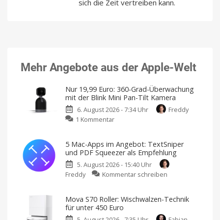
sich die Zeit vertreiben kann.
Mehr Angebote aus der Apple-Welt
Nur 19,99 Euro: 360-Grad-Überwachung
mit der Blink Mini Pan-Tilt Kamera
6. August 2026 - 7:34 Uhr
Freddy
zu
1 Kommentar
Nur
19,99
5 Mac-Apps im Angebot: TextSniper
Euro:
und PDF Squeezer als Empfehlung
360-
5. August 2026 - 15:40 Uhr
Grad-
zu
Freddy
Kommentar schreiben
Überwachung
5
mit
Mac-
der
Mova S70 Roller: Wischwalzen-Technik
Apps
Blink
für unter 450 Euro
im
Mini
5. August 2026 - 7:35 Uhr
Fabian