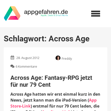
Schlagwort:
Across Age
28. August 2012
Freddy
zu
6 Kommentare
Across
Age:
Across Age: Fantasy-RPG jetzt
Fantasy-
für nur 79 Cent
RPG
jetzt
Across Age hatten wir erst einmal kurz in den
für
nur
News, jetzt kann man die iPad-Version (
App
79
Store-Link
) erstmal für nur 79 Cent laden, die
Cent