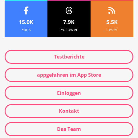
15.0K
7.9K
5.5K
Fans
Follower
Leser
Testberichte
appgefahren im App Store
Einloggen
Kontakt
Das Team