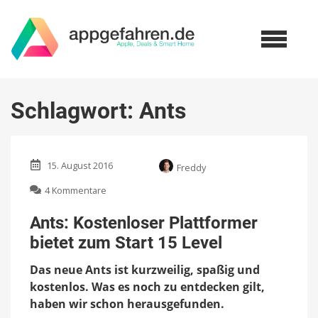
Schlagwort:
Ants
15. August 2016
Freddy
zu
4 Kommentare
Ants:
Kostenloser
Ants: Kostenloser Plattformer
Plattformer
bietet zum Start 15 Level
bietet
zum
Das neue Ants ist kurzweilig, spaßig und
Start
15
kostenlos. Was es noch zu entdecken gilt,
Level
haben wir schon herausgefunden.