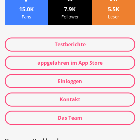
15.0K
7.9K
5.5K
Fans
Follower
Leser
Testberichte
appgefahren im App Store
Einloggen
Kontakt
Das Team