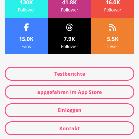
130K
41.8K
16.0K
Follower
Follower
Follower
15.0K
7.9K
5.5K
Fans
Follower
Leser
Testberichte
appgefahren im App Store
Einloggen
Kontakt