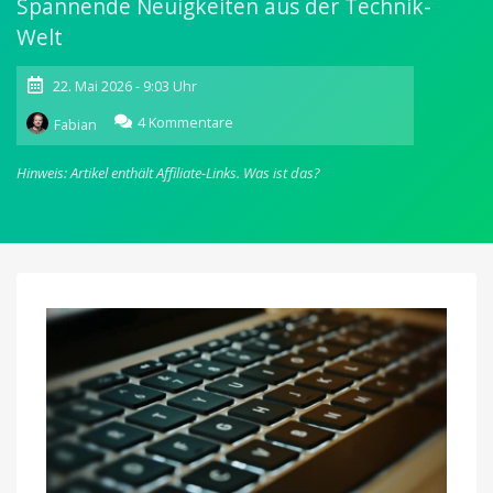
Spannende Neuigkeiten aus der Technik-
Welt
22. Mai 2026 - 9:03 Uhr
zu
4 Kommentare
Fabian
appgefahren
Ticker:
Hinweis: Artikel enthält Affiliate-Links.
Was ist das?
Meldungen
&
Deals
in
KW21/2026
(8
News)