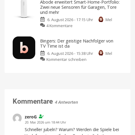
Abode erweitert Smart-Home-Portfolio:
2.
Markt
Zwei neue Sensoren für Garagen, Tore
Generation:
bringen
und mehr
Verbesserte
Design
von
6. August 2026 - 17:15 Uhr
Mel
ANC-
Jony
zu
Ive
4 Kommentare
Kopfhörer
Abode
mit
erweitert
frischem
Bingers: Der geistige Nachfolger von
Smart-
Design
TV Time ist da
Home-
und
6. August 2026 - 15:38 Uhr
Mel
Portfolio:
neuen
zu
Kommentar schreiben
Zwei
Farben
Bingers:
neue
Jetzt
für
Der
Sensoren
349,95
Euro
geistige
für
vorbestellen
Nachfolger
Garagen,
von
Tore
TV
und
Time
Kommentare
mehr
4 Antworten
ist
Kompatibel
mit
da
Apple
Home
Mehr
zeroG
als
nur
20. Mai 2026 um 18:44 Uhr
eine
Watchlist
Schneller jubeln? Warum? Werden die Spiele bei