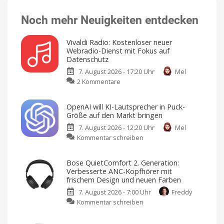
Noch mehr Neuigkeiten entdecken
Vivaldi Radio: Kostenloser neuer
Webradio-Dienst mit Fokus auf
Datenschutz
7. August 2026 - 17:20 Uhr
Mel
zu
2 Kommentare
Vivaldi
Radio:
OpenAI will KI-Lautsprecher in Puck-
Kostenloser
Größe auf den Markt bringen
neuer
7. August 2026 - 12:20 Uhr
Mel
Webradio-
zu
Kommentar schreiben
Dienst
OpenAI
mit
will
Fokus
Bose QuietComfort 2. Generation:
KI-
auf
Verbesserte ANC-Kopfhörer mit
Lautsprecher
Datenschutz
frischem Design und neuen Farben
in
Keine
Werbung,
7. August 2026 - 7:00 Uhr
Freddy
Puck-
keine
Pop-
zu
Kommentar schreiben
Größe
Ups,
kein
Bose
auf
Tracking
QuietComfort
den