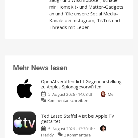
mir HomeKit- und Matter-Gadgets
an und fülle unsere Social Media-
Kanäle bei Instagram, TikTok und
Threads mit Leben.
Mehr News lesen
OpenAI veröffentlicht Gegendarstellung
zu Apples Spionagevorwürfen
5. August 2026 - 14:08 Uhr
Mel
zu
Kommentar schreiben
OpenAI
veröffentlicht
Ted Lasso Staffel 4 ist bei Apple TV
Gegendarstellung
gestartet
zu
5. August 2026 - 12:30 Uhr
Apples
zu
Freddy
2 Kommentare
Spionagevorwürfen