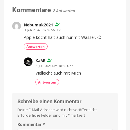
Kopfhörer
Fund
mit
Kommentare
Erpresser
2 Antworten
nutzt
neuartigem
KI
und
Design
Manipulation
und
Nebumuk2021
starkem
3. Juli 2026 um 08:56 Uhr
Sound
Apple kocht halt auch nur mit Wasser. 😉
Klare
Gespräche
Antworten
dank
VPU-
gestützter
Clear
Voice
KaM!
Technology
6. Juli 2026 um 18:30 Uhr
Vielleicht auch mit Milch
Antworten
Schreibe einen Kommentar
Deine E-Mail-Adresse wird nicht veröffentlicht.
Erforderliche Felder sind mit
*
markiert
Kommentar
*