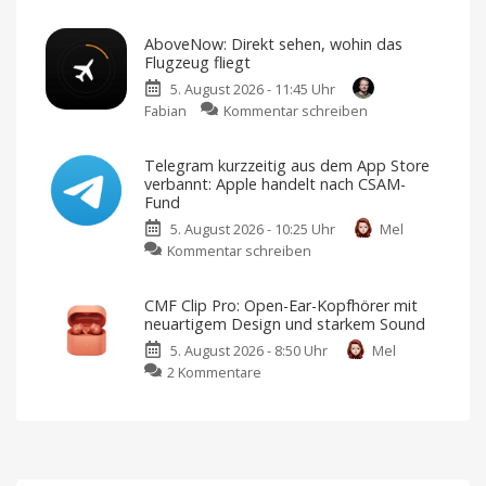
Ted
KI-
Unternehmen
Lasso
soll
AboveNow: Direkt sehen, wohin das
Geschäftsgeheimnisse
Staffel
gestohlen
Flugzeug fliegt
haben
4
5. August 2026 - 11:45 Uhr
ist
zu
Fabian
Kommentar schreiben
bei
AboveNow:
Apple
Direkt
TV
Telegram kurzzeitig aus dem App Store
sehen,
gestartet
verbannt: Apple handelt nach CSAM-
wohin
Die
Fund
Kult-
das
Serie
kehrt
5. August 2026 - 10:25 Uhr
Mel
Flugzeug
mit
10
zu
Kommentar schreiben
fliegt
neuen
Telegram
Episoden
Einfacher
zurück
Flight-
kurzzeitig
Tracker
CMF Clip Pro: Open-Ear-Kopfhörer mit
zum
aus
Nulltarif
neuartigem Design und starkem Sound
dem
5. August 2026 - 8:50 Uhr
Mel
App
zu
2 Kommentare
Store
CMF
verbannt:
Clip
Apple
Pro:
handelt
Open-
nach
Ear-
CSAM-