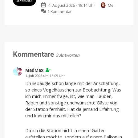
Ear-
Verfügbarkeit
noch
4. August 2026 - 18:14 Uhr
Mel
Kopfhörer
offen
zu
1 Kommentar
mit
Sennheiser
neuartigem
Momentum
Design
True
und
Wireless
starkem
5:
Sound
Leak
Klare
Gespräche
zeigt
Kommentare
dank
3 Antworten
VPU-
Design
gestützter
Clear
und
Voice
Technology
verrät
MadMax
Launchdatum
1. Juli 2026 um 16:05 Uhr
Stabiler
Ich liebäugle schon lange mit der Anschaffung,
Preis
und
so eines Vogelhäuschen zur Beobachtung. Was
frische
Farben
ich mich immer frage, ist, wie man Tauben,
Raben und sonstige unerwünschte Gäste von
der Station fernhält. Hat da jemand Erfahrung
und kann mir das mitteilen?
Da ich die Station nicht in einem Garten
aufstellen möchte, sondern auf einem Balkon in