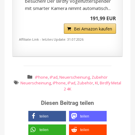
besuchen! Der Birdfy Vogelfutterspender
mit smarter Kamera nimmt automatisch...
191,99 EUR
Bei Amazon kaufen
Affiliate-Link - letztes Update: 31.07.2026
iPhone
,
iPad
,
Neuerscheinung
,
Zubehör
Neuerscheinung
,
iPhone
,
iPad
,
Zubehör
,
KI
,
Birdfy Metal
2 4K
Diesen Beitrag teilen
teilen
teilen
teilen
teilen