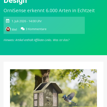
Design
OrniSense erkennt 6.000 Arten in Echtzeit
1. Juli 2026 - 14:00 Uhr
zu
3 Kommentare
Mel
Birdfy
Metal
Hinweis: Artikel enthält Affiliate-Links.
Was ist das?
2
4K:
Neues
Kamera-
Vogelfutterhaus
setzt
auf
stabiles
Metall-
Design