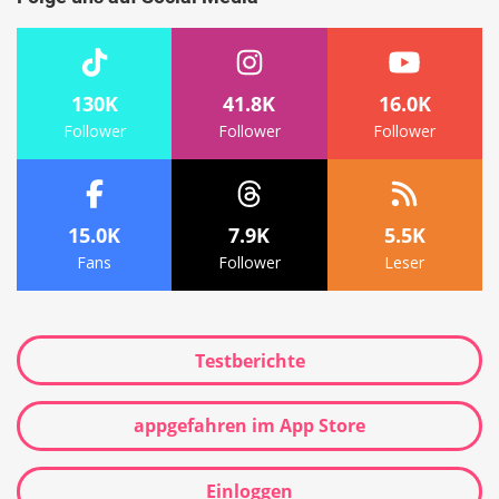
130K
41.8K
16.0K
Follower
Follower
Follower
15.0K
7.9K
5.5K
Fans
Follower
Leser
Testberichte
appgefahren im App Store
Einloggen