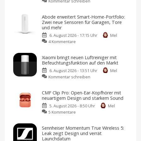
zu
Kommentar schreiben
Bose
QuietComfort
Abode erweitert Smart-Home-Portfolio:
2.
Zwei neue Sensoren für Garagen, Tore
Generation:
und mehr
Verbesserte
6. August 2026 - 17:15 Uhr
Mel
ANC-
zu
4 Kommentare
Kopfhörer
Abode
mit
erweitert
frischem
Xiaomi bringt neuen Luftreiniger mit
Smart-
Design
Befeuchtungsfunktion auf den Markt
Home-
und
6. August 2026 - 13:51 Uhr
Mel
Portfolio:
neuen
zu
Kommentar schreiben
Zwei
Farben
Xiaomi
neue
Jetzt
für
bringt
Sensoren
349,95
CMF Clip Pro: Open-Ear-Kopfhörer mit
Euro
neuen
für
vorbestellen
neuartigem Design und starkem Sound
Luftreiniger
Garagen,
5. August 2026 - 8:50 Uhr
Mel
mit
Tore
zu
5 Kommentare
Befeuchtungsfunktion
und
CMF
auf
mehr
Clip
den
Kompatibel
Sennheiser Momentum True Wireless 5:
mit
Pro:
Markt
Apple
Leak zeigt Design und verrät
Home
Open-
Preis
Launchdatum
und